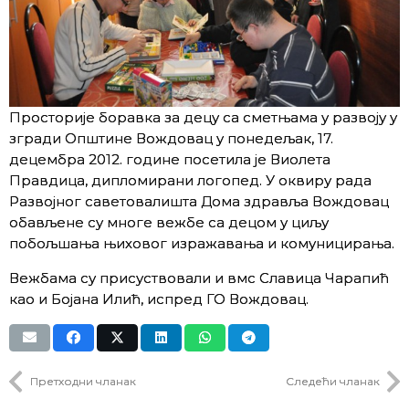
Просторије боравка за децу са сметњама у развоју у
згради Општине Вождовац у понедељак, 17.
децембра 2012. године посетила је Виолета
Правдица, дипломирани логопед. У оквиру рада
Развојног саветовалишта Дома здравља Вождовац
обављене су многе вежбе са децом у циљу
побољшања њиховог изражавања и комуницирања.
Вежбама су присуствовали и вмс Славица Чарапић
као и Бојана Илић, испред ГО Вождовац.
Претходни чланак
Следећи чланак