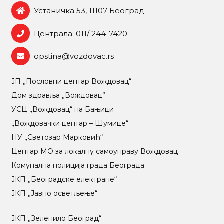
Устаничка 53, 11107 Београд
Централа: 011/ 244-7420
opstina@vozdovac.rs
ЈП „Пословни центар Вождовац“
Дом здравља „Вождовац”
УСЦ „Вождовац“ на Бањици
„Вождовачки центар – Шумице“
НУ „Светозар Марковић“
Центар МO за локалну самоуправу Вождовац
Комунална полиција града Београда
ЈКП „Београдске електране“
ЈКП „Јавно осветљење“
ЈКП „Зеленило Београд“