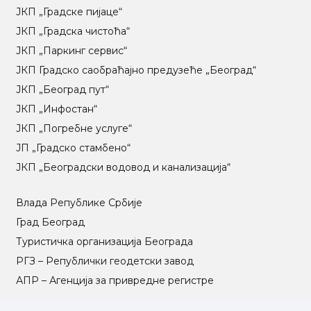
ЈКП „Градске пијаце“
ЈКП „Градска чистоћа“
ЈКП „Паркинг сервис“
ЈКП Градско саобраћајно предузеће „Београд“
ЈКП „Београд пут“
ЈКП „Инфостан“
ЈКП „Погребне услуге“
ЈП „Градско стамбено“
ЈКП „Београдски водовод и канализација“
Влада Републике Србије
Град Београд
Туристичка организација Београда
РГЗ – Републички геодетски завод
АПР – Агенција за привредне регистре