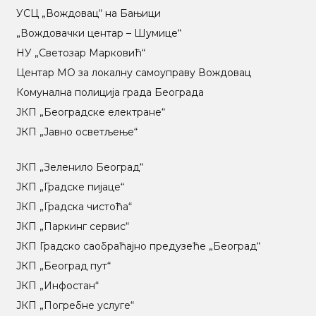
УСЦ „Вождовац“ на Бањици
„Вождовачки центар – Шумице“
НУ „Светозар Марковић“
Центар МO за локалну самоуправу Вождовац
Комунална полиција града Београда
ЈКП „Београдске електране“
ЈКП „Јавно осветљење“
ЈКП „Зеленило Београд“
ЈКП „Градске пијаце“
ЈКП „Градска чистоћа“
ЈКП „Паркинг сервис“
ЈКП Градско саобраћајно предузеће „Београд“
ЈКП „Београд пут“
ЈКП „Инфостан“
ЈКП „Погребне услуге“