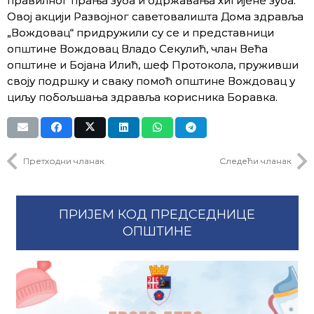
правилног прања зуба и одржавања хигијене зуба.
Овој акцији Развојног саветовалишта Дома здравља
„Вождовац“ придружили су се и представници
општине Вождовац Владо Секулић, члан Већа
општине и Бојана Илић, шеф Протокола, пруживши
своју подршку и сваку помоћ општине Вождовац у
циљу побољшања здравља корисника Боравка.
Претходни чланак
Следећи чланак
ПРИЈЕМ КОД ПРЕДСЕДНИЦЕ
ОПШТИНЕ