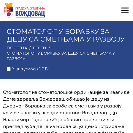
СТОМАТОЛОГ У БОРАВКУ ЗА
ДЕЦУ СА СМЕТЊАМА У РАЗВОЈУ
ПОЧЕТНА
/
ВЕСТИ
/
СТОМАТОЛОГ У БОРАВКУ ЗА ДЕЦУ СА СМЕТЊАМА У
РАЗВОЈУ
7. децембар 2012.
Стоматолог из стоматолошке ординације за ивалиде
Дома здравља Вождовац, обишао је децу из
Дневног боравка за особе са сметњама у развоју,
који се налази у згради општине Вождовац. Др
Властимир Раденовић је обавио превентивни
преглед зуба деце из Боравка, уз демонстрирање