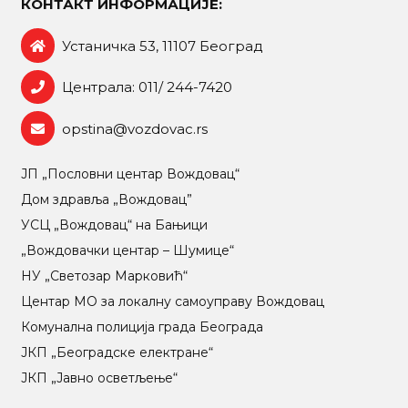
КОНТАКТ ИНФОРМАЦИЈЕ:
Устаничка 53, 11107 Београд
Централа: 011/ 244-7420
opstina@vozdovac.rs
ЈП „Пословни центар Вождовац“
Дом здравља „Вождовац”
УСЦ „Вождовац“ на Бањици
„Вождовачки центар – Шумице“
НУ „Светозар Марковић“
Центар МO за локалну самоуправу Вождовац
Комунална полиција града Београда
ЈКП „Београдске електране“
ЈКП „Јавно осветљење“