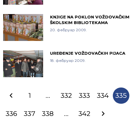
KNJIGE NA POKLON VOŽDOVAČKIM
ŠKOLSKIM BIBLIOTEKAMA
20. фебруар 2009.
UREĐENJE VOŽDOVAČKIH PIJACA
18. фебруар 2009.
1
…
332
333
334
335
336
337
338
…
342