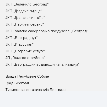
ЈКП „Зеленило Београд“
ЈКП „Градске пијаце“
ЈКП „Градска чистоћа“
ЈКП „Паркинг сервис“
ЈКП Градско саобраћајно предузеће „Београд“
ЈКП „Београд пут“
ЈКП „Инфостан“
ЈКП „Погребне услуге“
ЈП „Градско стамбено“
ЈКП „Београдски водовод и канализација“
Влада Републике Србије
Град Београд
Туристичка организација Београда
РГЗ – Републички геодетски завод
АПР – Агенција за привредне регистре