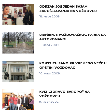
ODRŽAN JOŠ JEDAN SAJAM
ZAPOŠLJAVANJA NA VOŽDOVCU
18. март 2009.
UREĐENJE VOŽDOVAČKOG PARKA NA
AUTOKOMANDI
11. март 2009.
KONSTITUISANO PRIVREMENO VEĆE U
OPŠTINI VOŽDOVAC
10. март 2009.
KVIZ „ZDRAVO EVROPO“ NA
VOŽDOVCU
9. март 2009.