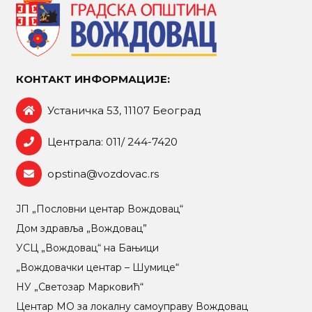
КОНТАКТ ИНФОРМАЦИЈЕ:
Устаничка 53, 11107 Београд
Централа: 011/ 244-7420
opstina@vozdovac.rs
ЈП „Пословни центар Вождовац“
Дом здравља „Вождовац”
УСЦ „Вождовац“ на Бањици
„Вождовачки центар – Шумице“
НУ „Светозар Марковић“
Центар МO за локалну самоуправу Вождовац