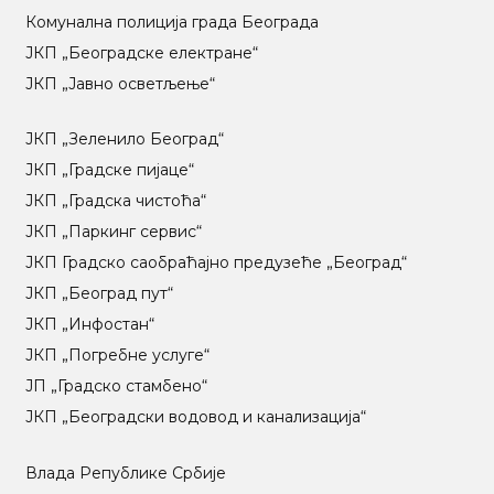
Комунална полиција града Београда
ЈКП „Београдске електране“
ЈКП „Јавно осветљење“
ЈКП „Зеленило Београд“
ЈКП „Градске пијаце“
ЈКП „Градска чистоћа“
ЈКП „Паркинг сервис“
ЈКП Градско саобраћајно предузеће „Београд“
ЈКП „Београд пут“
ЈКП „Инфостан“
ЈКП „Погребне услуге“
ЈП „Градско стамбено“
ЈКП „Београдски водовод и канализација“
Влада Републике Србије