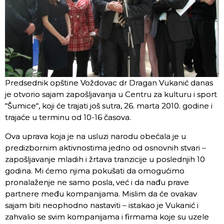
Predsednik opštine Voždovac dr Dragan Vukanić danas
je otvorio sajam zapošljavanja u Centru za kulturu i sport
“Šumice“, koji će trajati još sutra, 26. marta 2010. godine i
trajaće u terminu od 10-16 časova.
Ova uprava koja je na usluzi narodu obećala je u
predizbornim aktivnostima jedno od osnovnih stvari –
zapošljavanje mladih i žrtava tranzicije u poslednjih 10
godina. Mi ćemo njima pokušati da omogućimo
pronalaženje ne samo posla, već i da nađu prave
partnere među kompanijama. Mislim da će ovakav
sajam biti neophodno nastaviti – istakao je Vukanić i
zahvalio se svim kompanijama i firmama koje su uzele