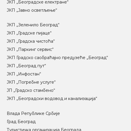
ЈКП „Београдске електране“
ЈКП „Јавно осветљење“
ЈКП „Зеленило Београд“
ЈКП „Градске пијаце“
ЈКП „Градска чистоћа“
ЈКП „Паркинг сервис“
ЈКП Градско саобраћајно предузеће „Београд“
ЈКП „Београд пут“
ЈКП „Инфостан“
ЈКП „Погребне услуге“
ЈП „Градско стамбено“
ЈКП „Београдски водовод и канализација“
Влада Републике Србије
Град Београд
Туристичка организација Београда