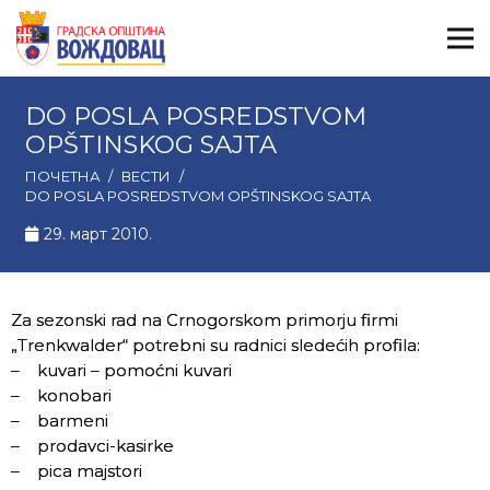
DO POSLA POSREDSTVOM
OPŠTINSKOG SAJTA
ПОЧЕТНА
/
ВЕСТИ
/
DO POSLA POSREDSTVOM OPŠTINSKOG SAJTA
29. март 2010.
Za sezonski rad na Crnogorskom primorju firmi
„Trenkwalder“ potrebni su radnici sledećih profila:
– kuvari – pomoćni kuvari
– konobari
– barmeni
– prodavci-kasirke
– pica majstori