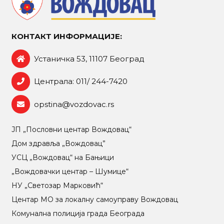
КОНТАКТ ИНФОРМАЦИЈЕ:
Устаничка 53, 11107 Београд
Централа: 011/ 244-7420
opstina@vozdovac.rs
ЈП „Пословни центар Вождовац“
Дом здравља „Вождовац”
УСЦ „Вождовац“ на Бањици
„Вождовачки центар – Шумице“
НУ „Светозар Марковић“
Центар МO за локалну самоуправу Вождовац
Комунална полиција града Београда