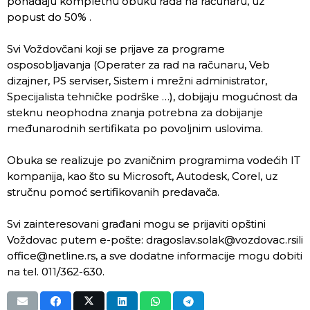
pohađaju kompletnu obuku rada na računaru, uz
popust do 50% .
Svi Voždovčani koji se prijave za programe
osposobljavanja (Operater za rad na računaru, Veb
dizajner, PS serviser, Sistem i mrežni administrator,
Specijalista tehničke podrške …), dobijaju mogućnost da
steknu neophodna znanja potrebna za dobijanje
međunarodnih sertifikata po povoljnim uslovima.
Obuka se realizuje po zvaničnim programima vodećih IT
kompanija, kao što su Microsoft, Autodesk, Corel, uz
stručnu pomoć sertifikovanih predavača.
Svi zainteresovani građani mogu se prijaviti opštini
Voždovac putem e-pošte: dragoslav.solak@vozdovac.rsili
office@netline.rs, a sve dodatne informacije mogu dobiti
na tel. 011/362-630.