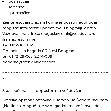
– poslastičari
– sobarice i
– spremačice
Zainteresovani građani kojima je posao neophodan
mogu se informisati i poslati svoju biografiju opštini
Voždovac na adresu dragoslav.solak@vozdovac.rs
ili na adresu firme:
TRENKWALDER
Omladinskih brigada 86, Novi Beograd
tel. 011/2129-063, 2274-089
beograd@trenkwalder.com
* * * * * * * * * * * * * * * * * * * * * * * * * * * * * * * * * * * * * * *
* *
Škola računara sa popustom za Voždovčane
Gradska opština Voždovac, u saradnji sa Školom računara
„Netline“ omogućila je svim građanima Voždovca da