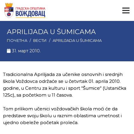
APRILIJADA U ŠUMICAMA
ПОЧЕТНА
/
ВЕСТИ
/
APRILIJADA U ŠUMICAMA
31. март 2010.
Tradicionalna Aprilijada za učenike osnovnih i srednjih
škola Voždovca održaće se u četvrtak 01. aprila 2010.
godine, u Centru za kulturu i sport “Šumice“ (Ustanička
125c), sa početkom u 11 časova.
Tom prilikom učenici voždovačkih škola moći će da
predstave svoju školu u raznim oblastima umetnost i
ujedno obeleže početak proleća.