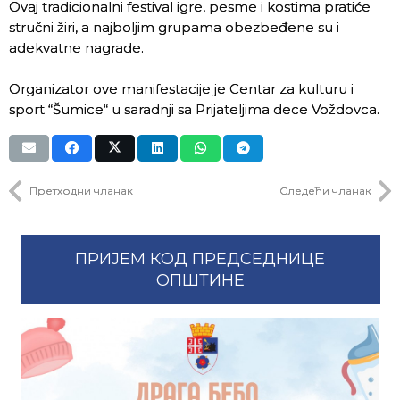
Ovaj tradicionalni festival igre, pesme i kostima pratiće
stručni žiri, a najboljim grupama obezbeđene su i
adekvatne nagrade.
Organizator ove manifestacije je Centar za kulturu i
sport “Šumice“ u saradnji sa Prijateljima dece Voždovca.
Претходни чланак
Следећи чланак
ПРИЈЕМ КОД ПРЕДСЕДНИЦЕ
ОПШТИНЕ