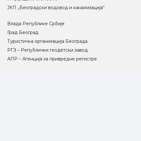
ЈКП „Београдски водовод и канализација“
Влада Републике Србије
Град Београд
Туристичка организација Београда
РГЗ – Републички геодетски завод
АПР – Агенција за привредне регистре
©2025 Opština Voždovac. Designed by
NEXT VISION