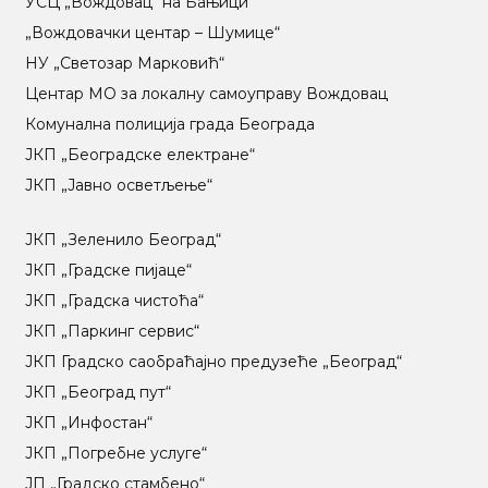
УСЦ „Вождовац“ на Бањици
„Вождовачки центар – Шумице“
НУ „Светозар Марковић“
Центар МO за локалну самоуправу Вождовац
Комунална полиција града Београда
ЈКП „Београдске електране“
ЈКП „Јавно осветљење“
ЈКП „Зеленило Београд“
ЈКП „Градске пијаце“
ЈКП „Градска чистоћа“
ЈКП „Паркинг сервис“
ЈКП Градско саобраћајно предузеће „Београд“
ЈКП „Београд пут“
ЈКП „Инфостан“
ЈКП „Погребне услуге“
ЈП „Градско стамбено“