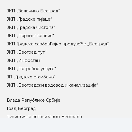
ЈКП „Зеленило Београд“
ЈКП „Градске пијаце“
ЈКП „Градска чистоћа“
ЈКП „Паркинг сервис“
ЈКП Градско саобраћајно предузеће „Београд“
ЈКП „Београд пут“
ЈКП „Инфостан“
ЈКП „Погребне услуге“
ЈП „Градско стамбено“
ЈКП „Београдски водовод и канализација“
Влада Републике Србије
Град Београд
Туристичка организација Београда
РГЗ – Републички геодетски завод