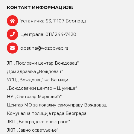
КОНТАКТ ИНФОРМАЦИЈЕ:
Устаничка 53, 11107 Београд
Централа: 011/ 244-7420
opstina@vozdovac.rs
ЈП „Пословни центар Вождовац“
Дом здравља „Вождовац”
УСЦ „Вождовац“ на Бањици
„Вождовачки центар – Шумице“
НУ „Светозар Марковић“
Центар МO за локалну самоуправу Вождовац
Комунална полиција града Београда
ЈКП „Београдске електране“
ЈКП „Јавно осветљење“