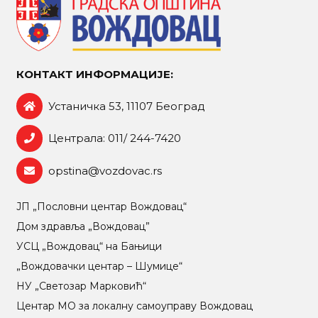
КОНТАКТ ИНФОРМАЦИЈЕ:
Устаничка 53, 11107 Београд
Централа: 011/ 244-7420
opstina@vozdovac.rs
ЈП „Пословни центар Вождовац“
Дом здравља „Вождовац”
УСЦ „Вождовац“ на Бањици
„Вождовачки центар – Шумице“
НУ „Светозар Марковић“
Центар МO за локалну самоуправу Вождовац