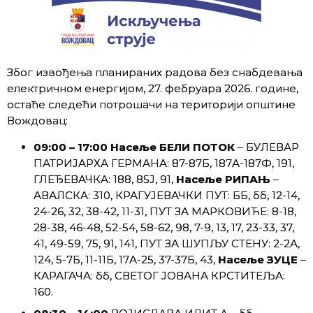
Због извођења планираних радова без снабдевања
електричном енергијом, 27. фебруара 2026. године,
остаће следећи потрошачи на територији општине
Вождовац:
09:00 – 17:00
Насеље БЕЛИ ПОТОК
– БУЛЕВАР
ПАТРИЈАРХА ГЕРМАНА: 87-87Б, 187А-187Ф, 191,
ГЛЕЂЕВАЧКА: 188, 85Ј, 91,
Насеље РИПАЊ
–
АВАЛСКА: 310, КРАГУЈЕВАЧКИ ПУТ: ББ, бб, 12-14,
24-26, 32, 38-42, 11-31, ПУТ ЗА МАРКОВИЋЕ: 8-18,
28-38, 46-48, 52-54, 58-62, 98, 7-9, 13, 17, 23-33, 37,
41, 49-59, 75, 91, 141, ПУТ ЗА ШУПЉУ СТЕНУ: 2-2А,
124, 5-7Б, 11-11Б, 17А-25, 37-37Б, 43,
Насеље ЗУЦЕ
–
КАРАГАЧА: бб, СВЕТОГ ЈОВАНА КРСТИТЕЉА:
160.