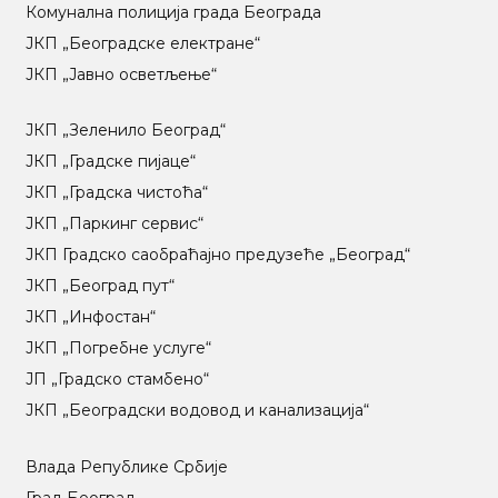
Комунална полиција града Београда
ЈКП „Београдске електране“
ЈКП „Јавно осветљење“
ЈКП „Зеленило Београд“
ЈКП „Градске пијаце“
ЈКП „Градска чистоћа“
ЈКП „Паркинг сервис“
ЈКП Градско саобраћајно предузеће „Београд“
ЈКП „Београд пут“
ЈКП „Инфостан“
ЈКП „Погребне услуге“
ЈП „Градско стамбено“
ЈКП „Београдски водовод и канализација“
Влада Републике Србије
Град Београд