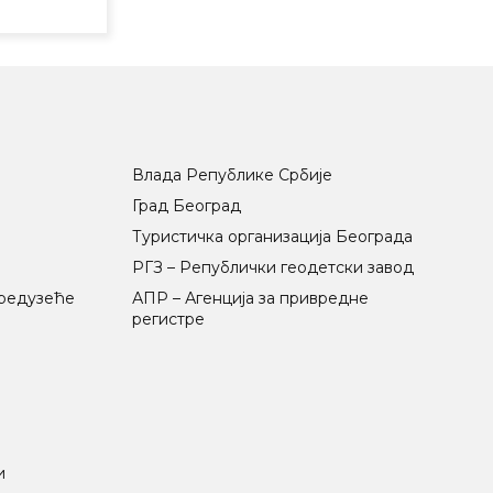
Влада Републике Србије
Град Београд
Туристичка организација Београда
РГЗ – Републички геодетски завод
предузеће
АПР – Агенција за привредне
регистре
и