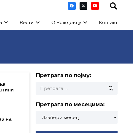
а
Вести
О Вождовцу
Контакт
Претрага по појму:
Претрага
ЊЕ
ШТИНИ
за:
Претрага по месецима:
Претрага
И НА
по
месецима: