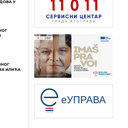
ДОВА У
НОГ
И
ВНОГ
ВА ИЛИЋА