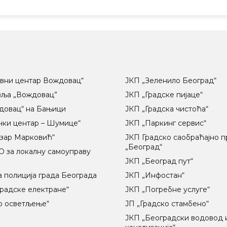
вни центар Вождовац“
ЈКП „Зеленило Београд“
вља „Вождовац”
ЈКП „Градске пијаце“
довац“ на Бањици
ЈКП „Градска чистоћа“
чки центар – Шумице“
ЈКП „Паркинг сервис“
озар Марковић“
ЈКП Градско саобраћајно 
„Београд“
 за локалну самоуправу
ц
ЈКП „Београд пут“
 полиција града Београда
ЈКП „Инфостан“
радске електране“
ЈКП „Погребне услуге“
о осветљење“
ЈП „Градско стамбено“
ЈКП „Београдски водовод 