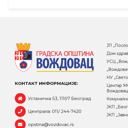
ЈП „Посло
Дом здра
УСЦ „Вож
„Вождова
НУ „Свет
КОНТАКТ ИНФОРМАЦИЈЕ:
Центар МO
Вождова
Устаничка 53, 11107 Београд
Комунална
ЈКП „Беог
Централа: 011/ 244-7420
ЈКП „Јавн
opstina@vozdovac.rs