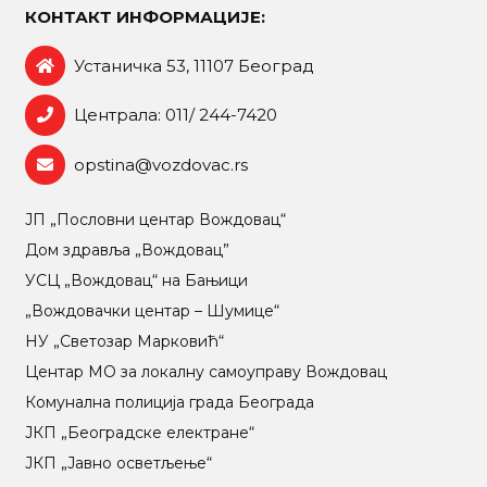
КОНТАКТ ИНФОРМАЦИЈЕ:
Устаничка 53, 11107 Београд
Централа: 011/ 244-7420
opstina@vozdovac.rs
ЈП „Пословни центар Вождовац“
Дом здравља „Вождовац”
УСЦ „Вождовац“ на Бањици
„Вождовачки центар – Шумице“
НУ „Светозар Марковић“
Центар МO за локалну самоуправу Вождовац
Комунална полиција града Београда
ЈКП „Београдске електране“
ЈКП „Јавно осветљење“