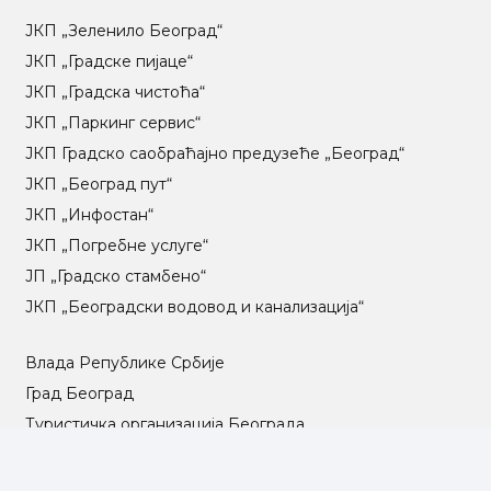
ЈКП „Зеленило Београд“
ЈКП „Градске пијаце“
ЈКП „Градска чистоћа“
ЈКП „Паркинг сервис“
ЈКП Градско саобраћајно предузеће „Београд“
ЈКП „Београд пут“
ЈКП „Инфостан“
ЈКП „Погребне услуге“
ЈП „Градско стамбено“
ЈКП „Београдски водовод и канализација“
Влада Републике Србије
Град Београд
Туристичка организација Београда
РГЗ – Републички геодетски завод
АПР – Агенција за привредне регистре