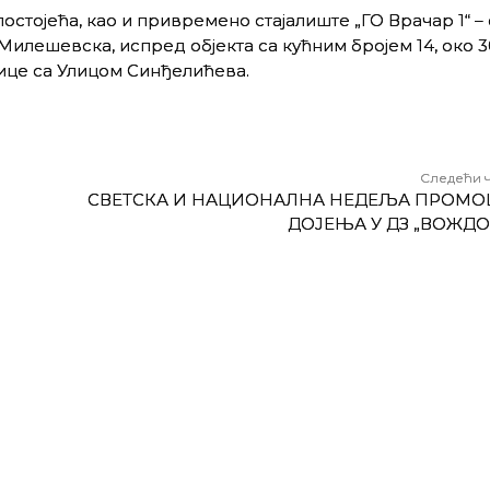
стојећа, као и привремено стајалиште „ГО Врачар 1“ –
лешевска, испред објекта са кућним бројем 14, око 3
ице са Улицом Синђелићева.
Следећи 
СВЕТСКА И НАЦИОНАЛНА НЕДЕЉА ПРОМО
ДОЈЕЊА У ДЗ „ВОЖДО