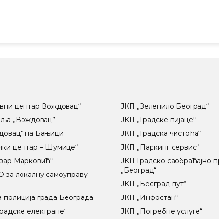
вни центар Вождовац“
ЈКП „Зеленило Београд“
вља „Вождовац”
ЈКП „Градске пијаце“
довац“ на Бањици
ЈКП „Градска чистоћа“
чки центар – Шумице“
ЈКП „Паркинг сервис“
озар Марковић“
ЈКП Градско саобраћајно 
„Београд“
 за локалну самоуправу
ц
ЈКП „Београд пут“
 полиција града Београда
ЈКП „Инфостан“
радске електране“
ЈКП „Погребне услуге“