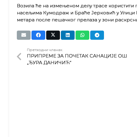
Возила ће на измењеном делу трасе користити по
насељима Кумодраж и Браће Јерковић у Улици Ми
метара после пешачког прелаза у зони раскрсн
Претходни чланак
ПРИПРЕМЕ ЗА ПОЧЕТАК САНАЦИЈЕ ОШ
„ЂУРА ДАНИЧИЋ“