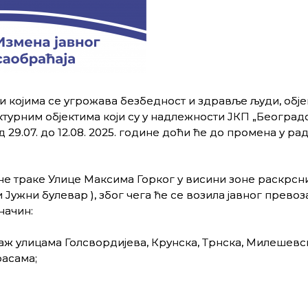
 којима се угрожава безбедност и здравље људи, обје
ктурним објектима који су у надлежности ЈКП „Београд
29.07. до 12.08. 2025. године доћи ће до промена у рад
не траке Улице Максима Горког у висини зоне раскрсн
Јужни булевар ), због чега ће се возила јавног превоз
начин:
ж улицама Голсвордијева, Крунска, Трнска, Милешевс
расама;