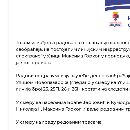
Током извођења радова на отклањању околности
саобраћаја, на постојећим линијским инфрастру
електране“ у Улици Максима Горког у периоду од 
јавног превоза.
Радови подразумевају заузеће десне саобраћај
Улицом Новопазарска (гледано у смеру ка Улици 
линија број 25, 25П, 26 и 26Н кретати на следећи 
У смеру ка насељима Браће Јерковић и Кумодра
Николаја II, Максима Горког и даље редовним т
У смеру ка граду редовним трасама.