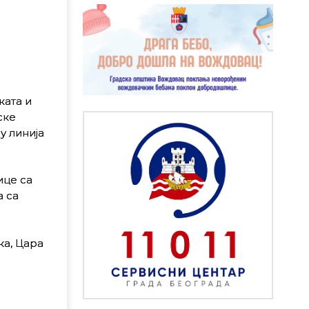
ката и
ске
у линија
ице са
а са
ка, Цара