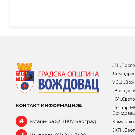
ЈП „Посло
Дом здра
УСЦ „Вож
„Вождова
НУ „Свет
КОНТАКТ ИНФОРМАЦИЈЕ:
Центар МO
Вождова
Устаничка 53, 11107 Београд
Комунална
ЈКП „Беог