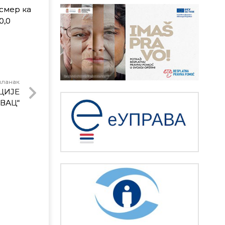
 смер ка
0,0
чланак
ЦИЈЕ
ВАЦ“