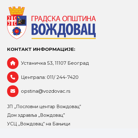
КОНТАКТ ИНФОРМАЦИЈЕ:
Устаничка 53, 11107 Београд
Централа: 011/ 244-7420
opstina@vozdovac.rs
ЈП „Пословни центар Вождовац“
Дом здравља „Вождовац”
УСЦ „Вождовац“ на Бањици
„Вождовачки центар – Шумице“