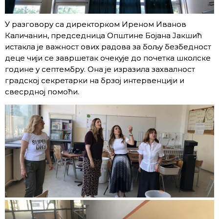
У разговору са директорком Иреном Иванов
Каличанин, председница Општине Бојана Јакшић
истакла је важност ових радова за бољу безбедност
деце чији се завршетак очекује до почетка школске
године у септембру. Она је изразила захвалност
градској секретарки на брзој интервенцији и
свесрдној помоћи.