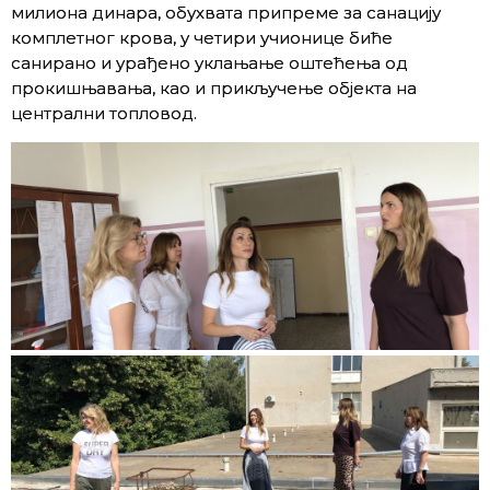
милиона динара, обухвата припреме за санацију
комплетног крова, у четири учионице биће
санирано и урађено уклањање оштећења од
прокишњавања, као и прикључење објекта на
централни топловод.