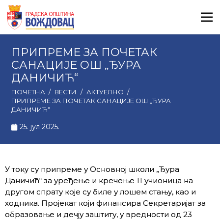
ПРИПРЕМЕ ЗА ПОЧЕТАК
САНАЦИЈЕ ОШ „ЂУРА
ДАНИЧИЋ“
ПОЧЕТНА
/
ВЕСТИ
/
АКТУЕЛНО
/
ПРИПРЕМЕ ЗА ПОЧЕТАК САНАЦИЈЕ ОШ „ЂУРА
ДАНИЧИЋ“
25. јул 2025.
У току су припреме у Основној школи „Ђура
Даничић“ за уређење и кречење 11 учионица на
другом спрату које су биле у лошем стању, као и
ходника. Пројекат који финансира Секретаријат за
образовање и дечју заштиту, у вредности од 23