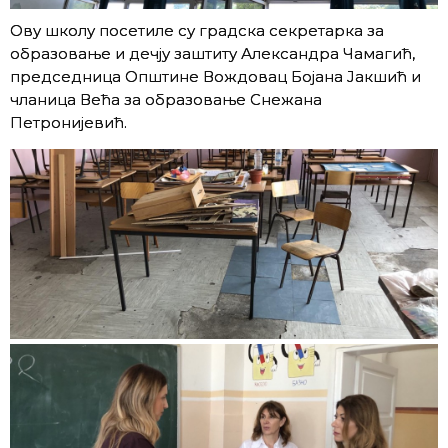
Ову школу посетиле су градска секретарка за
образовање и дечју заштиту Александра Чамагић,
председница Општине Вождовац Бојана Јакшић и
чланица Већа за образовање Снежана
Петронијевић.