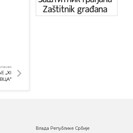
чланак
 „XI
ВЦА”
Влада Републике Србије