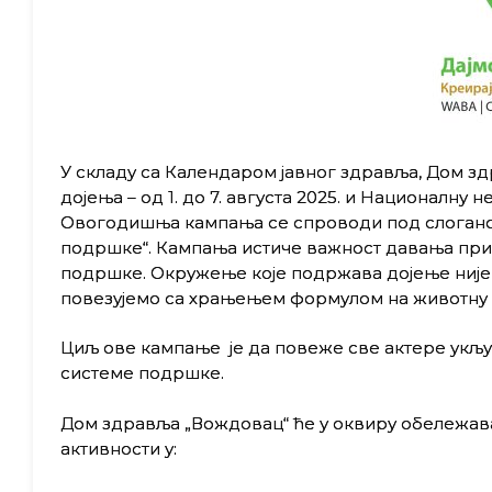
У складу са Календаром јавног здравља, Дом з
дојења – од 1. до 7. августа 2025. и Националну 
Овогодишња кампања се спроводи под слоганом
подршке“. Кампања истиче важност давања при
подршке. Окружење које подржава дојење није к
повезујемо са храњењем формулом на животну 
Циљ ове кампање је да повеже све актере укљ
системе подршке.
Дом здравља „Вождовац“ ће у оквиру обележав
активности у: