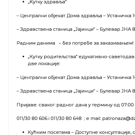
,,Kутку здравља“
– Централни објекат Дома здравља – Устаничка 16
– Здравствена станица „Јајинци“ – Булевар ЈНА 86
Радним данима – без потребе за заказивањем!
„Кутку родитељства“ едукативно-саветодав
две локације:
– Централни објекат Дома здравља – Устаничка 1
– Здравствена станица „Јајинци“ – Булевар ЈНА 
Пријаве: сваког радног дана у термину од 07:00 
011/30 80 606 i 011/30 80 648 ; e mail: patronaza@d
Кућним посетaма – Доступне консултације, с