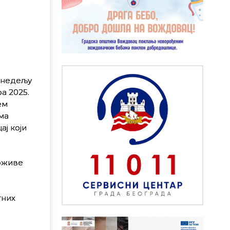
 недељу
а 2025.
ем
ма
ј који
рживе
тних