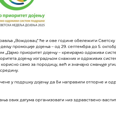
дравља „Вождовац“ ће и ове године обележити Светску
недељу промоције дојења – од 29. септембра до 5. октобр
 ,,Дајмо приоритет дојењу – креирајмо одрживи сист
оритета дојењу изградњом снажних и одрживих систе
орисно само за породицу, већ и значајно смањује утица
средину.
учене у подршку дојењу да би направили отпорне и од
ања ових датума организовати низ здравствено-васпи