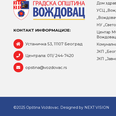
Дом здра
УСЦ „Вож
„Вождова
НУ „Свет
КОНТАКТ ИНФОРМАЦИЈЕ:
Центар МO
Вождова
Устаничка 53, 11107 Београд
Комунална
ЈКП „Беог
Централа: 011/ 244-7420
ЈКП „Јавн
opstina@vozdovac.rs
©2025 Opština Voždovac. Designed by
NEXT VISION