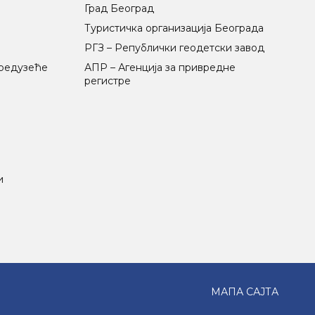
Град Београд
Туристичка организација Београда
РГЗ – Републички геодетски завод
предузеће
АПР – Агенција за привредне
регистре
и
МАПА САЈТА