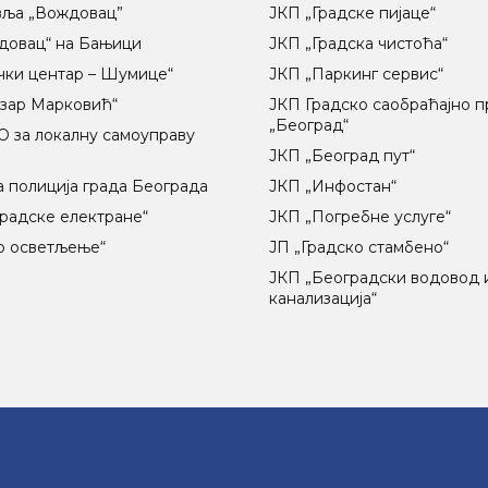
вља „Вождовац”
ЈКП „Градске пијаце“
довац“ на Бањици
ЈКП „Градска чистоћа“
чки центар – Шумице“
ЈКП „Паркинг сервис“
озар Марковић“
ЈКП Градско саобраћајно 
„Београд“
 за локалну самоуправу
ц
ЈКП „Београд пут“
 полиција града Београда
ЈКП „Инфостан“
радске електране“
ЈКП „Погребне услуге“
о осветљење“
ЈП „Градско стамбено“
ЈКП „Београдски водовод 
канализација“