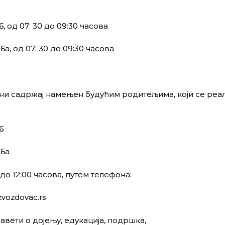
, од 07: 30 до 09:30 часова
а, од 07: 30 до 09:30 часова
ни садржај намењен будућим родитељима, који се реал
6
86а
до 12:00 часова, путем телефона:
zvozdovac.rs
авети о дојењу, едукација, подршка,