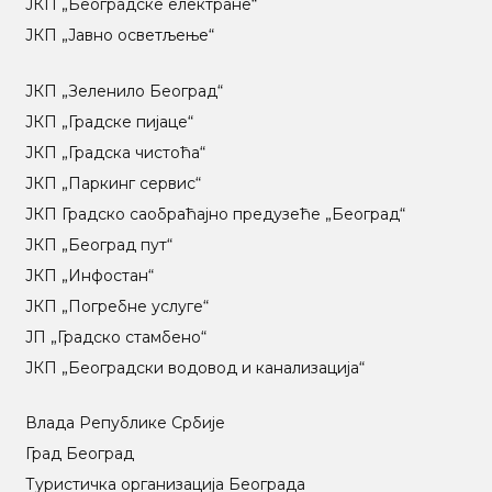
ЈКП „Београдске електране“
ЈКП „Јавно осветљење“
ЈКП „Зеленило Београд“
ЈКП „Градске пијаце“
ЈКП „Градска чистоћа“
ЈКП „Паркинг сервис“
ЈКП Градско саобраћајно предузеће „Београд“
ЈКП „Београд пут“
ЈКП „Инфостан“
ЈКП „Погребне услуге“
ЈП „Градско стамбено“
ЈКП „Београдски водовод и канализација“
Влада Републике Србије
Град Београд
Туристичка организација Београда