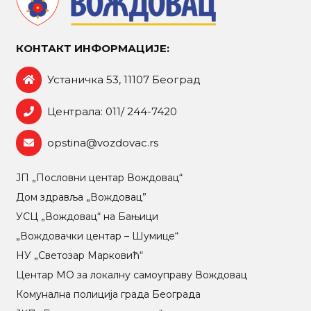
КОНТАКТ ИНФОРМАЦИЈЕ:
Устаничка 53, 11107 Београд
Централа: 011/ 244-7420
opstina@vozdovac.rs
ЈП „Пословни центар Вождовац“
Дом здравља „Вождовац”
УСЦ „Вождовац“ на Бањици
„Вождовачки центар – Шумице“
НУ „Светозар Марковић“
Центар МO за локалну самоуправу Вождовац
Комунална полиција града Београда