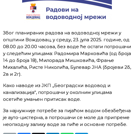
Због планираних радова на водоводној мрежи у
општини Вождовац, у среду, 23. јула 2025. године, од
08.00 до 20.00 часова, без воде ће остати потрошачи
у следећим улицама: Радомира Марковића (од броја
14 до броја 18), Милорада Мишковића, Фрање
Михалића, Ристе Николића, Булевар ЈНА (бројеви 2б,
2в и 2г).
Како наводе из ЈКП „Београдски водовод и
канализација“, потрошачи у околним улицама
осетиће умањен притисак воде.
За најнужније потребе за пијаћом водом обезбеђена
је ауто-цистерна, а потрошачи се моле да припреме
неопходну залиху воде за пиће и основне потребе.