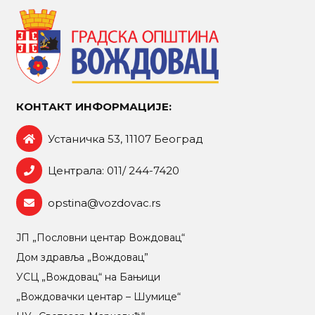
КОНТАКТ ИНФОРМАЦИЈЕ:
Устаничка 53, 11107 Београд
Централа: 011/ 244-7420
opstina@vozdovac.rs
ЈП „Пословни центар Вождовац“
Дом здравља „Вождовац”
УСЦ „Вождовац“ на Бањици
„Вождовачки центар – Шумице“