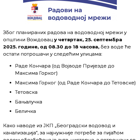
Због планираних радова на водоводној мрежи у
општини
Вождовац
у четвртак, 25. септембра
2025. године, од 08
.
30 до 18
часова,
без воде ће
остати потрошачи у следећим улицама:
Раде Кончара (од Војводе Пријезде до
Максима Горког)
Максима Горког (од Раде Кончара до Тетовске)
Тетовска
Бањалучка
Беличка
Како наводе из ЈКП „Београдски водовод и
канализација“, за најнужније потребе за пијаћом
водом обезбеђена је ауто-цистерна, а потрошачи се