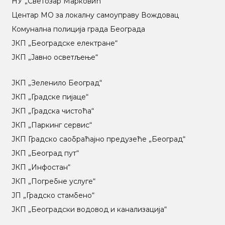
НУ „Светозар Марковић“
Центар МO за локалну самоуправу Вождовац
Комунална полиција града Београда
ЈКП „Београдске електране“
ЈКП „Јавно осветљење“
ЈКП „Зеленило Београд“
ЈКП „Градске пијаце“
ЈКП „Градска чистоћа“
ЈКП „Паркинг сервис“
ЈКП Градско саобраћајно предузеће „Београд“
ЈКП „Београд пут“
ЈКП „Инфостан“
ЈКП „Погребне услуге“
ЈП „Градско стамбено“
ЈКП „Београдски водовод и канализација“