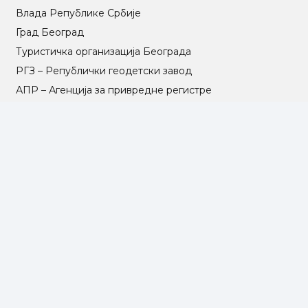
Влада Републике Србије
Град Београд
Туристичка организација Београда
РГЗ – Републички геодетски завод
АПР – Агенција за привредне регистре
©2025 Opština Voždovac. Designed by
NEXT VISION