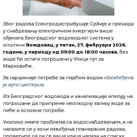
Због радова Електродистрибуције Србије и прекида
у снабдевању електричном енергијом више
објеката београдског водоводног система у
општини
Вождовац, у петак, 27. фебруара 2026.
године, у периоду од 09:00 до 18:00 часова
, без
воде ће остати потрошачи у Улици пут за
Марковиће.
За најнужније потребе за пијаћом водом
обезбеђена
је ауто-цистерна
.
Из Београдског водовода и канализације апелују на
потрошаче да припреме неопходну залиху воде за
пиће и основне потребе.
Уколико имате проблема са водоснабдевањем, а не
налазите се у зони извођења планираних радова,
проверите да ли се ваша улица налази на списку