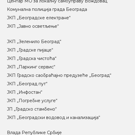
Центар МO за локалну самоуправу Вождовац
Комунална полиција града Београда
ЈКП „Београдске електране“
ЈКП „Јавно осветљење“
ЈКП „Зеленило Београд“
ЈКП „Градске пијаце“
ЈКП „Градска чистоћа“
ЈКП „Паркинг сервис“
ЈКП Градско саобраћајно предузеће „Београд“
ЈКП „Београд пут“
ЈКП „Инфостан“
ЈКП „Погребне услуге“
ЈП „Градско стамбено“
ЈКП „Београдски водовод и канализација“
Влада Републике Србије