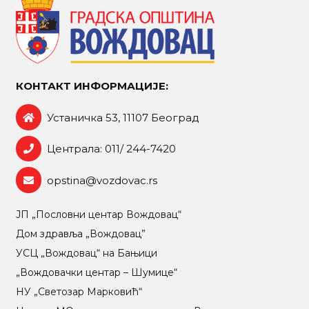
КОНТАКТ ИНФОРМАЦИЈЕ:
Устаничка 53, 11107 Београд
Централа: 011/ 244-7420
opstina@vozdovac.rs
ЈП „Пословни центар Вождовац“
Дом здравља „Вождовац”
УСЦ „Вождовац“ на Бањици
„Вождовачки центар – Шумице“
НУ „Светозар Марковић“