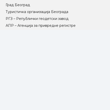
Град Београд
Туристичка организација Београда
РГЗ – Републички геодетски завод
АПР – Агенција за привредне регистре
©2025 Opština Voždovac. Designed by
NEXT VISION
МАПА САЈТА