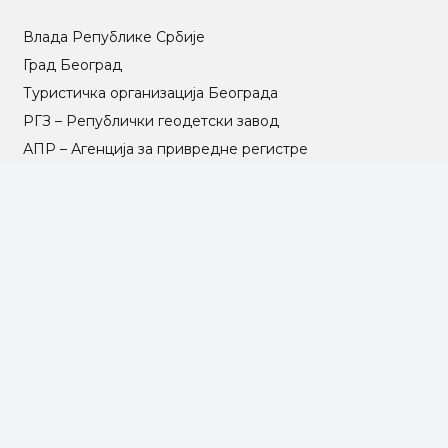
Влада Републике Србије
Град Београд
Туристичка организација Београда
РГЗ – Републички геодетски завод
АПР – Агенција за привредне регистре
©2025 Opština Voždovac. Designed by
NEXT VISION