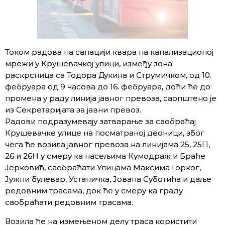
Током радова на санацији квара на канализационој
мрежи у Крушевачкој улици, између зона
раскрсница са Тодора Дукина и Струмичком, од 10.
фебруара од 9 часова до 16. фебруара, доћи ће до
промена у раду линија јавног превоза, саопштено је
из Секретаријата за јавни превоз.
Радови подразумевају затварање за саобраћај
Крушевачке улице на посматраној деоници, због
чега ће возила јавног превоза на линијама 25, 25П,
26 и 26Н у смеру ка насељима Кумодраж и Браће
Јерковић, саобраћати Улицама Максима Горког,
Јужни булевар, Устаничка, Јована Суботића и даље
редовним трасама, док ће у смеру ка граду
саобраћати редовним трасама.
Возила ће на измењеном делу траса користити