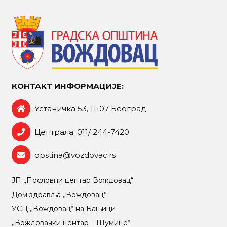
КОНТАКТ ИНФОРМАЦИЈЕ:
Устаничка 53, 11107 Београд
Централа: 011/ 244-7420
opstina@vozdovac.rs
ЈП „Пословни центар Вождовац“
Дом здравља „Вождовац”
УСЦ „Вождовац“ на Бањици
„Вождовачки центар – Шумице“