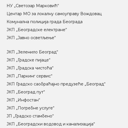
НУ „Светозар Марковић“
Центар МO за локалну самоуправу Вождовац
Комунална полиција града Београда
ЈКП „Београдске електране“
ЈКП „Јавно осветљење“
ЈКП „Зеленило Београд“
ЈКП „Градске пијаце“
ЈКП „Градска чистоћа“
ЈКП „Паркинг сервис“
ЈКП Градско саобраћајно предузеће „Београд“
ЈКП „Београд пут“
ЈКП „Инфостан“
ЈКП „Погребне услуге“
ЈП „Градско стамбено“
ЈКП „Београдски водовод и канализација“