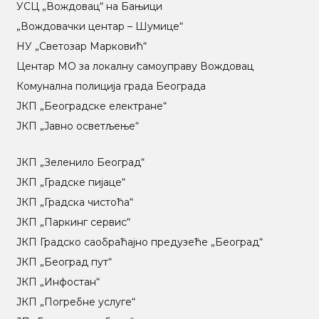
УСЦ „Вождовац“ на Бањици
„Вождовачки центар – Шумице“
НУ „Светозар Марковић“
Центар МO за локалну самоуправу Вождовац
Комунална полиција града Београда
ЈКП „Београдске електране“
ЈКП „Јавно осветљење“
ЈКП „Зеленило Београд“
ЈКП „Градске пијаце“
ЈКП „Градска чистоћа“
ЈКП „Паркинг сервис“
ЈКП Градско саобраћајно предузеће „Београд“
ЈКП „Београд пут“
ЈКП „Инфостан“
ЈКП „Погребне услуге“