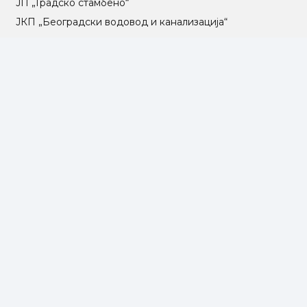
ЈП „Градско стамбено“
ЈКП „Београдски водовод и канализација“
Влада Републике Србије
Град Београд
Туристичка организација Београда
РГЗ – Републички геодетски завод
АПР – Агенција за привредне регистре