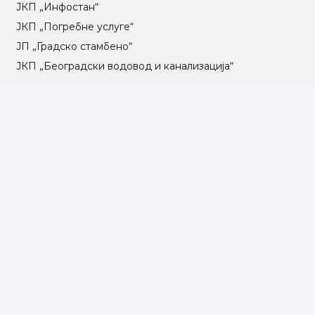
ЈКП „Инфостан“
ЈКП „Погребне услуге“
ЈП „Градско стамбено“
ЈКП „Београдски водовод и канализација“
Влада Републике Србије
Град Београд
Туристичка организација Београда
РГЗ – Републички геодетски завод
АПР – Агенција за привредне регистре