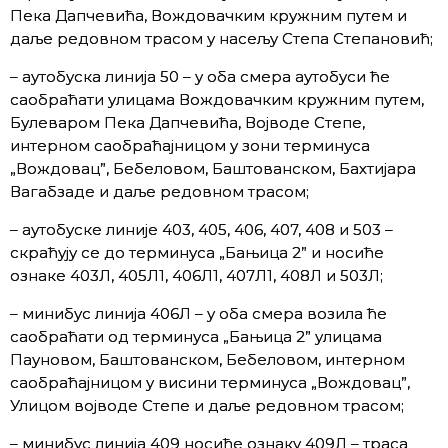
Пека Дапчевића, Вождовачким кружним путем и
даље редовном трасом у насељу Степа Степановић;
– аутобуска линија 50 – у оба смера аутобуси ће
саобраћати улицама Вождовачким кружним путем,
Булеваром Пека Дапчевића, Војводе Степе,
интерном саобраћајницом у зони терминуса
„Вождовац”, Бебеловом, Баштованском, Бахтијара
Вагабзаде и даље редовном трасом;
– аутобуске линије 403, 405, 406, 407, 408 и 503 –
скраћују се до терминуса „Бањица 2” и носиће
ознаке 403Л, 405Л1, 406Л1, 407Л1, 408Л и 503Л;
– минибус линија 406Л – у оба смера возила ће
саобраћати од терминуса „Бањица 2” улицама
Пауновом, Баштованском, Бебеловом, интерном
саобраћајницом у висини терминуса „Вождовац”,
Улицом војводе Степе и даље редовном трасом;
– минибус линија 409 носиће ознаку 409Л – траса