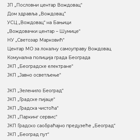
ЈП „Пословни центар Вождовац“
Дом здравља „Вождовац”
УСЦ „Вождовац“ на Бањици
„Вождовачки центар – Шумице“
НУ „Светозар Марковић“
Центар МO за локалну самоуправу Вождовац
Комунална полиција града Београда
ЈКП „Београдске електране“
ЈКП „Јавно осветљење“
ЈКП „Зеленило Београд“
ЈКП „Градске пијаце“
ЈКП „Градска чистоћа“
ЈКП „Паркинг сервис“
ЈКП Градско саобраћајно предузеће „Београд“
ЈКП „Београд пут“