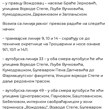
– у правцу Вождовац – насеље Браће Јерковић,
улицама Војводе Степе, Љубе Вучковића,
Кумодрашком, Дарвиновом и Заплањском.
Возила са линија јавног превоза радиће на следећи
начин:
– трамвајске линије 9, 10 и 14 – скраћују се до
техничке окретнице на Трошарини и носе ознаке
9Л, 10Л и 14Л;
– аутобуска линија 33 – у оба смера аутобуси ће ићи
улицама Војводе Степе, Љубе Вучковића,
Кумодрашком, Булеваром Пека Дапчевића до
Фармацеутског факултета, Улицом војводе Степе и
даље редовном трасом;
– аутобуска линија 49 – у оба смера аутобуси ће ићи
улицама Црнотравском, Пауновом, Баштованском,
Бебеловом, интерном саобраћајницом у зони
терминуса „Вождовац”, Војводе Степе, Булеваром