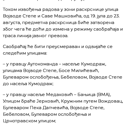
Током извођења радова у зони раскрснице улица
Војводе Степе и Саве Машковића, од 19. јула до 23.
августа, предметна раскрсница биће затворена
због чега ће доћи до измена у режиму саобраћаја и
траса линија јавног превоза.
Саобраћај ће бити преусмераван и одвијаће се
следећим улицама:
– у правцу Аутокоманда – насеље Кумодраж,
улицама Војводе Степе, Босе Милићевић,
Булеваром ослобођења, Бебеловом, Војводе Степе
до насеља Кумодраж;
– у правцу насеље Медаковић – Бањица (ВМА),
Улицом браће Јерковић, Кружним путем Вождовац,
Булеваром Пека Дапчевића, Војводе Степе,
Бебеловом, Булеваром ослобођења и
Црнотравском улицом;