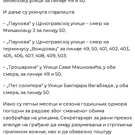
Бебеловој улици за линије 49 и 50.
И даље су укинута стајалишта:
– „Паунова” у Црнотравској улици – смер ка
Миљаковцу 3 за линију 50;
– „Паунова” у Црнотравској улици – смер ка
терминусу „Вождовац” за линије 49, 50, 401, 402, 403,
405, 406, 407, 408, 409, 503;
– „Трошарина” у Улици Саве Машковића, у оба
смера, за линије 49 и 50;
– „Пет солитера” у Улици Бахтијара Вагабзаде, у оба
смера, за линију 50;
Иако су летњи месеци и сезона годишњих одмора
погодни за радове због смањеног обима
саобраћаја на улицама, Секретаријат за јавни превоз
апелује на грађане да имају разумевања и стрпљења
приликом вожње, као и да обавезно поштују