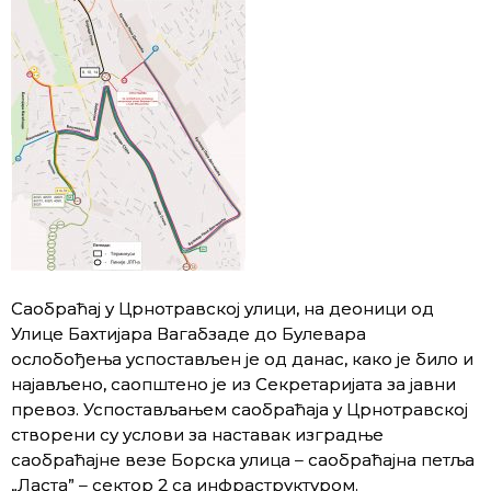
Саобраћај у Црнотравској улици, на деоници од
Улице Бахтијара Вагабзаде до Булеварa
ослобођења успостављен је од данас, како је било и
најављено, саопштено је из Секретаријата за јавни
превоз. Успостављањем саобраћаја у Црнотравској
створени су услови за наставак изградње
саобраћајне везе Борска улица – саобраћајна петља
„Ласта” – сектор 2 са инфраструктуром.