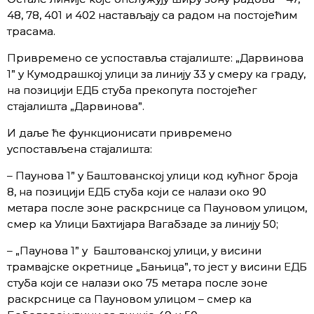
48, 78, 401 и 402 настављају са радом на постојећим
трасама.
Привремено се успоставља стајалиште: „Дарвинова
1” у Кумодрашкој улици за линију 33 у смеру ка граду,
на позицији ЕДБ стуба прекопута постојећег
стајалишта „Дарвинова”.
И даље ће функционисати привремено
успостављена стајалишта:
– Паунова 1” у Баштованској улици код кућног броја
8, на позицији ЕДБ стуба који се налази око 90
метара после зоне раскрснице са Пауновом улицом,
смер ка Улици Бахтијара Вагабзаде за линију 50;
– „Паунова 1” у Баштованској улици, у висини
трамвајске окретнице „Бањица”, то јест у висини ЕДБ
стуба који се налази око 75 метара после зоне
раскрснице са Пауновом улицом – смер ка