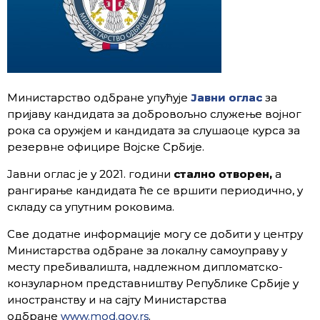
Министарство одбране упућује
Јавни оглас
за
пријаву кандидата за добровољно служење војног
рока са оружјем и кандидата за слушаоце курса за
резервне официре Војске Србије.
Јавни оглас је у 2021. години
стално отворен,
а
рангирање кандидата ће се вршити периодично, у
складу са упутним роковима.
Све додатне информације могу се добити у центру
Министарства одбране за локалну самоуправу у
месту пребивалишта, надлежном дипломатско-
конзуларном представништву Републике Србије у
иностранству и на сајту Министарства
одбране
www.mod.gov.rs
.