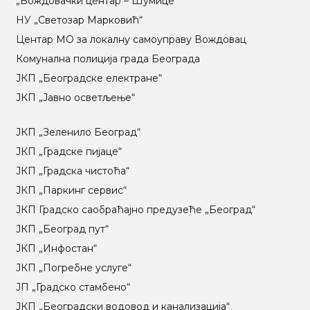
„Вождовачки центар – Шумице“
НУ „Светозар Марковић“
Центар МO за локалну самоуправу Вождовац
Комунална полиција града Београда
ЈКП „Београдске електране“
ЈКП „Јавно осветљење“
ЈКП „Зеленило Београд“
ЈКП „Градске пијаце“
ЈКП „Градска чистоћа“
ЈКП „Паркинг сервис“
ЈКП Градско саобраћајно предузеће „Београд“
ЈКП „Београд пут“
ЈКП „Инфостан“
ЈКП „Погребне услуге“
ЈП „Градско стамбено“
ЈКП „Београдски водовод и канализација“