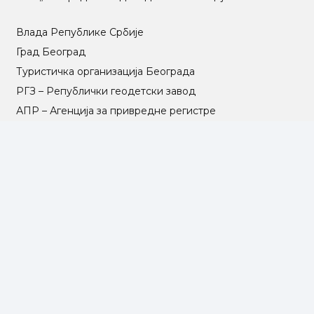
Влада Републике Србије
Град Београд
Туристичка организација Београда
РГЗ – Републички геодетски завод
АПР – Агенција за привредне регистре
©2025 Opština Voždovac. Designed by
NEXT VISION