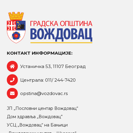
КОНТАКТ ИНФОРМАЦИЈЕ:
Устаничка 53, 11107 Београд
Централа: 011/ 244-7420
opstina@vozdovac.rs
ЈП „Пословни центар Вождовац“
Дом здравља „Вождовац”
УСЦ „Вождовац“ на Бањици