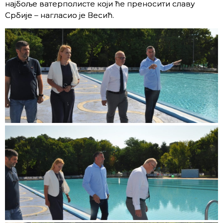
најбоље ватерполисте који ће преносити славу
Србије – нагласио је Весић.