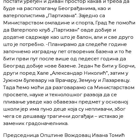
постати уређен и диван простор какав и треба да
буде на располагању Београђанима, као и
ватерполистима „Партизана”. Заједно са
Министарством омладине и спорта, Град ће помоћи
да Ватерполо клуб „Партизан” овде добије и
додатне садржаје као што је балон, али и све друго
што је потребно. -Планирамо да следеће године
започнемо изградњу пет отворених базена и то ће
бити први пут после више од педесет година да
Београд добије нове базене. Један ће бити у Борчи,
други поред Хале „Александар Николић”, затим у
Јужном булевару на Врачару, Земуну и Лазаревцу.
Тада ћемо моћи да разговарамо са Министарством
просвете, науке и технолошког развоја да се
пливање уведе као обавезан предмет у основној
школи јер има пуно деце која су непливачи, због
чега се дешавају трагични догађаји – истакао је
заменик градоначелника.
Председница Oпштине Вождовац Ивана Томић