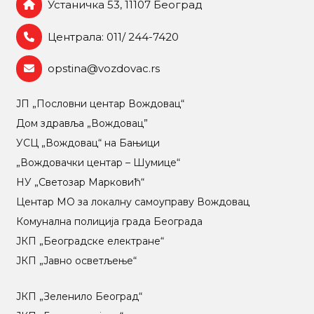
Устаничка 53, 11107 Београд
Централа: 011/ 244-7420
opstina@vozdovac.rs
ЈП „Пословни центар Вождовац“
Дом здравља „Вождовац”
УСЦ „Вождовац“ на Бањици
„Вождовачки центар – Шумице“
НУ „Светозар Марковић“
Центар МO за локалну самоуправу Вождовац
Комунална полиција града Београда
ЈКП „Београдске електране“
ЈКП „Јавно осветљење“
ЈКП „Зеленило Београд“