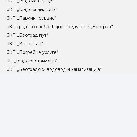
ЈКП „Градске пијаце“
ЈКП „Градска чистоћа“
ЈКП „Паркинг сервис“
ЈКП Градско саобраћајно предузеће „Београд“
ЈКП „Београд пут“
ЈКП „Инфостан“
ЈКП „Погребне услуге“
ЈП „Градско стамбено“
ЈКП „Београдски водовод и канализација“
Влада Републике Србије
Град Београд
Туристичка организација Београда
РГЗ – Републички геодетски завод
АПР – Агенција за привредне регистре