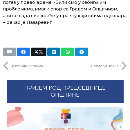
потез у право време. -Били смо у озбиљним
проблемима, имали спор са Градом и Општином,
али се сада све креће у правцу који свима одговара
– рекао је Лазаревић.
Претходни чланак
Следећи чланак
ПРИЈЕМ КОД ПРЕДСЕДНИЦЕ
ОПШТИНЕ