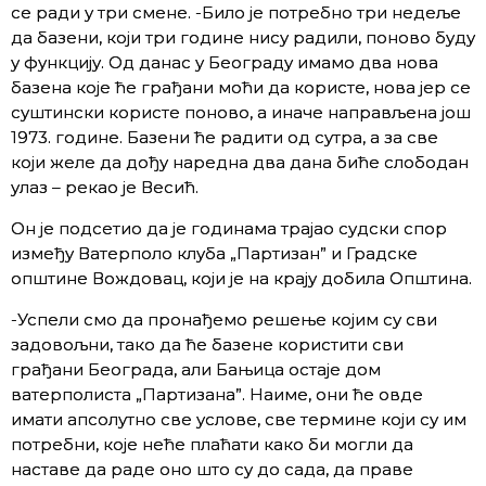
се ради у три смене. -Било је потребно три недеље
да базени, који три године нису радили, поново буду
у функцију. Од данас у Београду имамо два нова
базена које ће грађани моћи да користе, нова јер се
суштински користе поново, а иначе направљена још
1973. године. Базени ће радити од сутра, а за све
који желе да дођу наредна два дана биће слободан
улаз – рекао је Весић.
Он је подсетио да је годинама трајао судски спор
између Ватерполо клуба „Партизан” и Градске
општине Вождовац, који је на крају добила Општина.
-Успели смо да пронађемо решење којим су сви
задовољни, тако да ће базене користити сви
грађани Београда, али Бањица остаје дом
ватерполиста „Партизана”. Наиме, они ће овде
имати апсолутно све услове, све термине који су им
потребни, које неће плаћати како би могли да
наставе да раде оно што су до сада, да праве