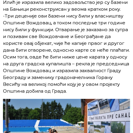
Илић је изразила велико задовољство јер су базени
на Бањици реконструисан у веома кратком року.
-Три деценије ови базени нису били у власништву
Општине Вождовац, а током последње три године
нису били у функцији. Отварање је заказано за сутра
и позивам све Вождовчане и Београђане да
користе овај објекат, чије ће капије првог и другог
дана бити отворене, односно карте се неће плаћати.
Осим тога, овде ће бити ниже цене карата у односу
на друга градска купалишта – рекла је председница
Општине Вождовац и изразила захвалност Граду
Београду и заменику градоначелника Горану
Весићу на великој помоћи коју је у овом пројекту
Општина добила од Града.