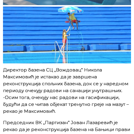
Директор базена СЦ „Вождовац” Никола
Максимовић је истакао да је завршена
реконструкција спољних базена, док се у наредном
периоду очекују радови на санацији унутрашњих.
-Осим тога, очекују нас радови на гасификацији,
будући да се читав објекат тренутно греје на мазут –
рекао је Максимовић.
Председник ВК „Партизан” Јован Лазаревић је
рекао да је реконструкција базена на Бањици прави