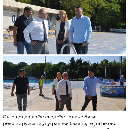
Он је додао да ће следеће године бити
реконструисани унутрашњи базени, те да ће ово