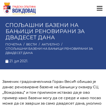
СПОЉАШНИ БАЗЕНИ НА
БАЊИЦИ РЕНОВИРАНИ ЗА
ДВАДЕСЕТ ДАНА
ПОЧЕТНА
/
ВЕСТИ
/
АКТУЕЛНО
/
СПОЉАШНИ БАЗЕНИ НА БАЊИЦИ РЕНОВИРАНИ ЗА
ДВАДЕСЕТ ДАНА
21. јул 2021.
Заменик градоначелника Горан Весић обишао је
данас реновиране базене на Бањици у оквиру СЦ
„Вождовац” и том приликом истакао да је ово
пример како базени могу да се среде и како посао
може да се заврши за само двадесет дана, уколико