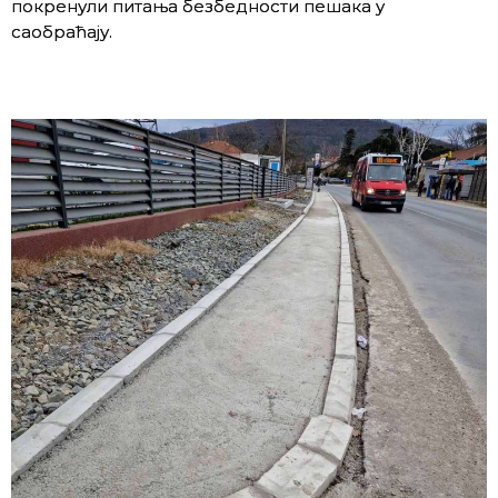
покренули питања безбедности пешака у
саобраћају.