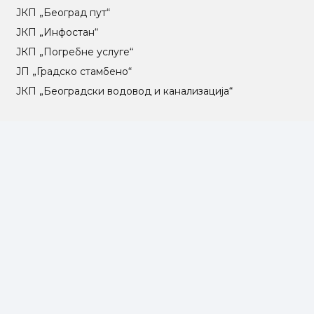
ЈКП „Београд пут“
ЈКП „Инфостан“
ЈКП „Погребне услуге“
ЈП „Градско стамбено“
ЈКП „Београдски водовод и канализација“
Влада Републике Србије
Град Београд
Туристичка организација Београда
РГЗ – Републички геодетски завод
АПР – Агенција за привредне регистре