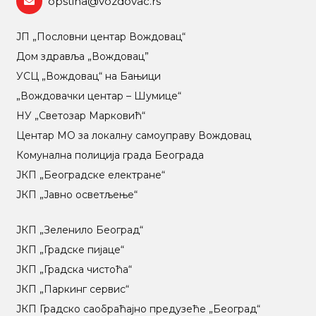
opstina@vozdovac.rs
ЈП „Пословни центар Вождовац“
Дом здравља „Вождовац”
УСЦ „Вождовац“ на Бањици
„Вождовачки центар – Шумице“
НУ „Светозар Марковић“
Центар МO за локалну самоуправу Вождовац
Комунална полиција града Београда
ЈКП „Београдске електране“
ЈКП „Јавно осветљење“
ЈКП „Зеленило Београд“
ЈКП „Градске пијаце“
ЈКП „Градска чистоћа“
ЈКП „Паркинг сервис“
ЈКП Градско саобраћајно предузеће „Београд“