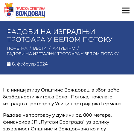
РАДОВИ НА ИЗГРАДЊИ
ТРОТОАРА У БЕЛОМ ПОТОКУ
ПОЧЕТНА
/
ВЕСТИ
/
АКТУЕЛНО
/
РАДОВИ НА ИЗГРАДЊИ ТРОТОАРА У БЕЛОМ ПОТОКУ
8. фебруар 2024.
На иницијативу Општине Вождовац, а због веће
безбедности житеља Белог Потока, почела је
изградња тротоара у Улици партријарха Германа.
Радове на тротоару у дужини од 800 метара,
финансира ЈП „Путеви Београда“, уз велику
захвалност Општине и Вождовчана који су