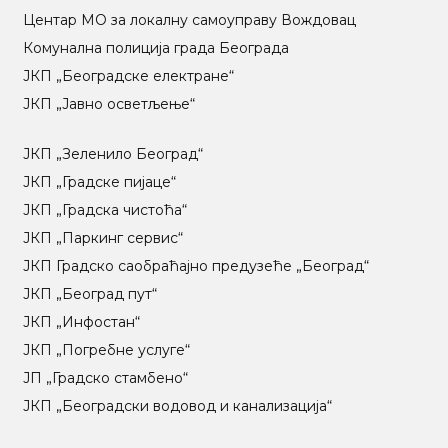
Центар МO за локалну самоуправу Вождовац
Комунална полиција града Београда
ЈКП „Београдске електране“
ЈКП „Јавно осветљење“
ЈКП „Зеленило Београд“
ЈКП „Градске пијаце“
ЈКП „Градска чистоћа“
ЈКП „Паркинг сервис“
ЈКП Градско саобраћајно предузеће „Београд“
ЈКП „Београд пут“
ЈКП „Инфостан“
ЈКП „Погребне услуге“
ЈП „Градско стамбено“
ЈКП „Београдски водовод и канализација“