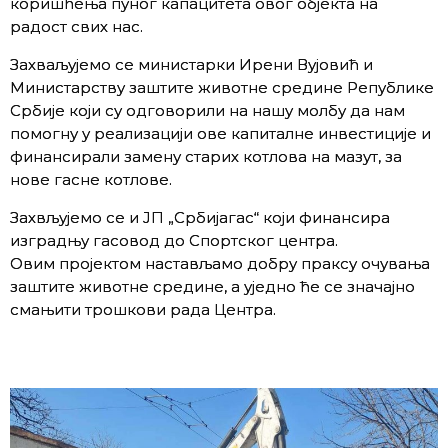
коришћења пуног капацитета овог објекта на
радост свих нас.
Захваљујемо се министарки Ирени Вујовић и
Министарству заштите животне средине Републике
Србије који су одговорили на нашу молбу да нам
помогну у реализацији ове капиталне инвестиције и
финансирали замену старих котлова на мазут, за
нове гасне котлове.
Захвљујемо се и ЈП „Србијагас“ који финансира
изградњу гасовод до Спортског центра.
Овим пројектом настављамо добру праксу очувања
заштите животне средине, а уједно ће се значајно
смањити трошкови рада Центра.