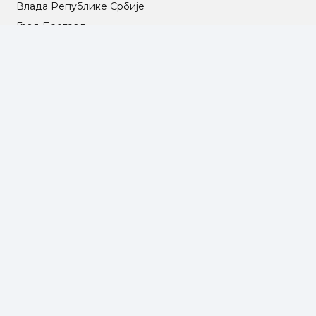
Влада Републике Србије
Град Београд
Туристичка организација Београда
РГЗ – Републички геодетски завод
АПР – Агенција за привредне регистре