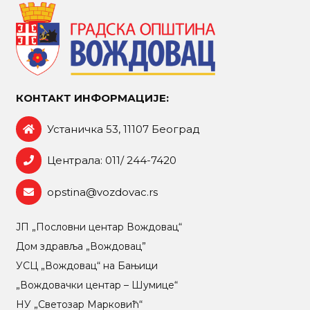
КОНТАКТ ИНФОРМАЦИЈЕ:
Устаничка 53, 11107 Београд
Централа: 011/ 244-7420
opstina@vozdovac.rs
ЈП „Пословни центар Вождовац“
Дом здравља „Вождовац”
УСЦ „Вождовац“ на Бањици
„Вождовачки центар – Шумице“
НУ „Светозар Марковић“