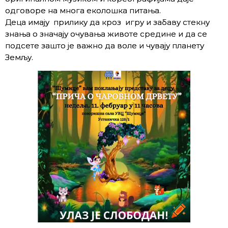
одговоре на многа еколошка питања.
Деца имају прилику да кроз игру и забаву стекну
знања о значају очувања животе средине и да се
подсете зашто је важно да воле и чувају планету
Земљу.