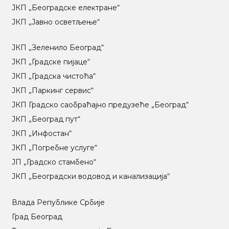
ЈКП „Београдске електране“
ЈКП „Јавно осветљење“
ЈКП „Зеленило Београд“
ЈКП „Градске пијаце“
ЈКП „Градска чистоћа“
ЈКП „Паркинг сервис“
ЈКП Градско саобраћајно предузеће „Београд“
ЈКП „Београд пут“
ЈКП „Инфостан“
ЈКП „Погребне услуге“
ЈП „Градско стамбено“
ЈКП „Београдски водовод и канализација“
Влада Републике Србије
Град Београд