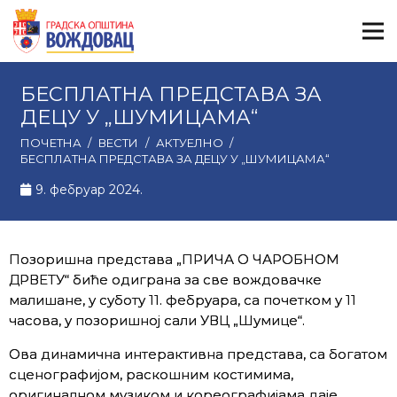
БЕСПЛАТНА ПРЕДСТАВА ЗА
ДЕЦУ У „ШУМИЦАМА“
ПОЧЕТНА
/
ВЕСТИ
/
АКТУЕЛНО
/
БЕСПЛАТНА ПРЕДСТАВА ЗА ДЕЦУ У „ШУМИЦАМА“
9. фебруар 2024.
Позоришна представа „ПРИЧА О ЧАРОБНОМ
ДРВЕТУ“ биће одиграна за све вождовачке
малишане, у суботу 11. фебруара, са почетком у 11
часова, у позоришној сали УВЦ „Шумице“.
Ова динамична интерактивна представа, са богатом
сценографијом, раскошним костимима,
оригиналном музиком и кореографијама даје