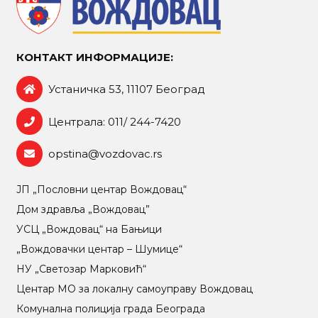
КОНТАКТ ИНФОРМАЦИЈЕ:
Устаничка 53, 11107 Београд
Централа: 011/ 244-7420
opstina@vozdovac.rs
ЈП „Пословни центар Вождовац“
Дом здравља „Вождовац”
УСЦ „Вождовац“ на Бањици
„Вождовачки центар – Шумице“
НУ „Светозар Марковић“
Центар МO за локалну самоуправу Вождовац
Комунална полиција града Београда