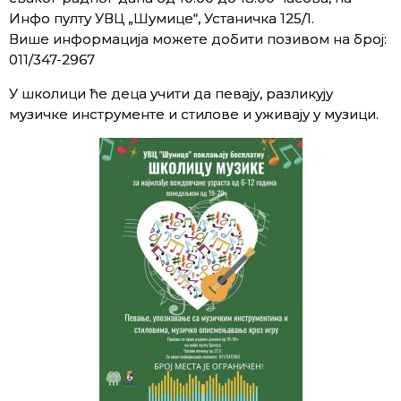
Инфо пулту УВЦ „Шумице“, Устаничка 125/1.
Више информација можете добити позивом на број:
011/347-2967
У школици ће деца учити да певају, разликују
музичке инструменте и стилове и уживају у музици.