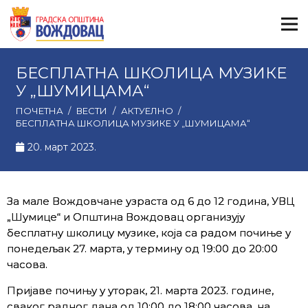
БЕСПЛАТНА ШКОЛИЦА МУЗИКЕ
У „ШУМИЦАМА“
ПОЧЕТНА
/
ВЕСТИ
/
АКТУЕЛНО
/
БЕСПЛАТНА ШКОЛИЦА МУЗИКЕ У „ШУМИЦАМА“
20. март 2023.
За мале Вождовчане узраста од 6 до 12 година, УВЦ
„Шумице“ и Општина Вождовац организују
бесплатну школицу музике, која са радом почиње у
понедељак 27. марта, у термину од 19:00 до 20:00
часова.
Пријаве почињу у уторак, 21. марта 2023. године,
сваког радног дана од 10:00 до 18:00 часова, на