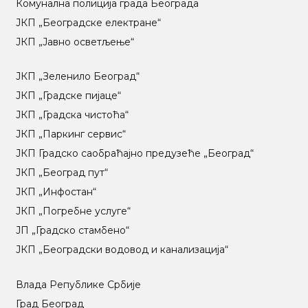
Комунална полиција града Београда
ЈКП „Београдске електране“
ЈКП „Јавно осветљење“
ЈКП „Зеленило Београд“
ЈКП „Градске пијаце“
ЈКП „Градска чистоћа“
ЈКП „Паркинг сервис“
ЈКП Градско саобраћајно предузеће „Београд“
ЈКП „Београд пут“
ЈКП „Инфостан“
ЈКП „Погребне услуге“
ЈП „Градско стамбено“
ЈКП „Београдски водовод и канализација“
Влада Републике Србије
Град Београд