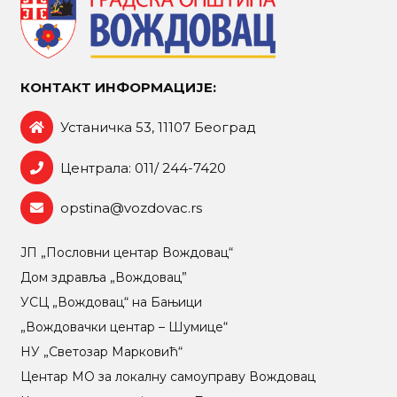
КОНТАКТ ИНФОРМАЦИЈЕ:
Устаничка 53, 11107 Београд
Централа: 011/ 244-7420
opstina@vozdovac.rs
ЈП „Пословни центар Вождовац“
Дом здравља „Вождовац”
УСЦ „Вождовац“ на Бањици
„Вождовачки центар – Шумице“
НУ „Светозар Марковић“
Центар МO за локалну самоуправу Вождовац