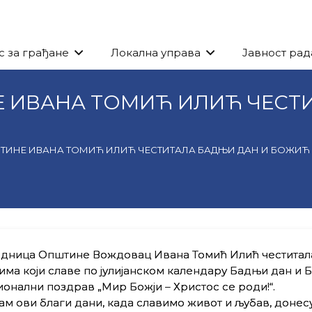
с за грађане
Локална управа
Јавност рад
 ИВАНА ТОМИЋ ИЛИЋ ЧЕСТИ
ТИНЕ ИВАНА ТОМИЋ ИЛИЋ ЧЕСТИТАЛА БАДЊИ ДАН И БОЖИЋ
дница Општине Вождовац Ивана Томић Илић честитала
ма који славе по јулијанском календару Бадњи дан и 
онални поздрав „Мир Божји – Христос се роди!“.
ам ови благи дани, када славимо живот и љубав, донес