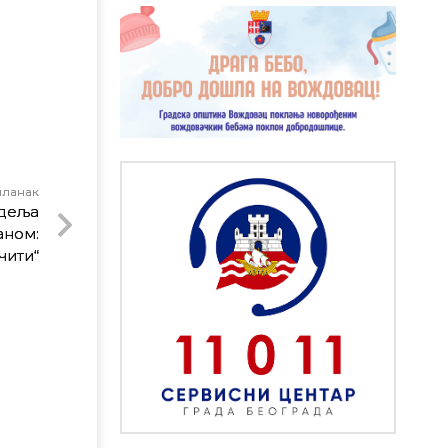
чланак
едеља
аном:
чити“