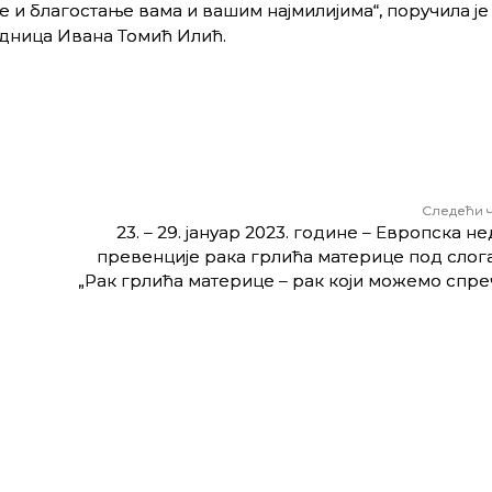
 и благостање вама и вашим најмилијима“, поручила је
дница Ивана Томић Илић.
Следећи 
23. – 29. јануар 2023. године – Европска н
превенције рака грлића материце под слог
„Рак грлића материце – рак који можемо спре