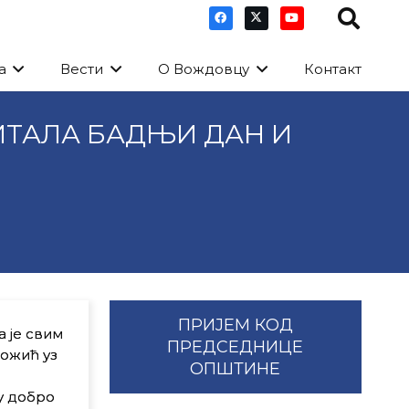
а
Вести
О Вождовцу
Контакт
ТАЛА БАДЊИ ДАН И
ПРИЈЕМ КОД
 је свим
ПРЕДСЕДНИЦЕ
Божић уз
ОПШТИНЕ
у добро