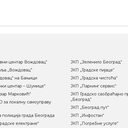
вни центар Вождовац“
ЈКП „Зеленило Београд“
вља „Вождовац”
ЈКП „Градске пијаце“
довац“ на Бањици
ЈКП „Градска чистоћа“
чки центар – Шумице“
ЈКП „Паркинг сервис“
озар Марковић“
ЈКП Градско саобраћајно 
„Београд“
 за локалну самоуправу
ц
ЈКП „Београд пут“
 полиција града Београда
ЈКП „Инфостан“
радске електране“
ЈКП „Погребне услуге“