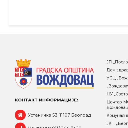
ЈП „Посло
Дом здра
УСЦ „Вож
„Вождова
НУ „Свет
КОНТАКТ ИНФОРМАЦИЈЕ:
Центар МO
Вождова
Устаничка 53, 11107 Београд
Комунална
ЈКП „Беог