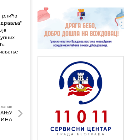
грлића
здравља“
ије
тупних
ћа
ечавање
чланак
ГАЊУ
ВИНА