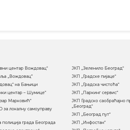
вни центар Вождовац“
ЈКП „Зеленило Београд“
вља „Вождовац”
ЈКП „Градске пијаце“
довац“ на Бањици
ЈКП „Градска чистоћа“
чки центар – Шумице“
ЈКП „Паркинг сервис“
озар Марковић“
ЈКП Градско саобраћајно 
„Београд“
 за локалну самоуправу
ц
ЈКП „Београд пут“
 полиција града Београда
ЈКП „Инфостан“