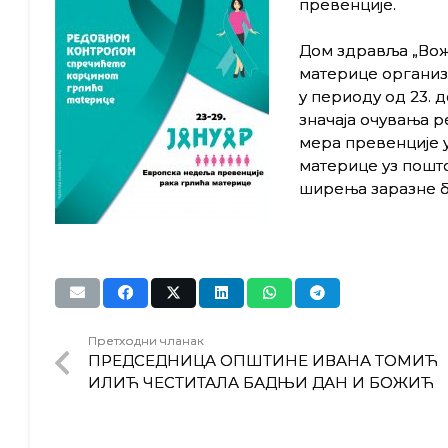
превенције.
Дом здравља „Вож
материце организ
у периоду од 23. д
значаја очувања 
мера превенције 
материце уз пошт
ширења заразне б
Претходни чланак
ПРЕДСЕДНИЦА ОПШТИНЕ ИВАНА ТОМИЋ
ИЛИЋ ЧЕСТИТАЛА БАДЊИ ДАН И БОЖИЋ