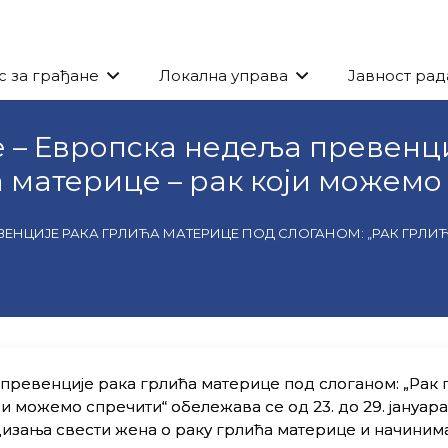
с за грађане
Локална управа
Јавност рад
дине – Европска недеља превен
а материце – рак који можемо
 ПРЕВЕНЦИЈЕ РАКА ГРЛИЋА МАТЕРИЦЕ ПОД СЛОГАНОМ: „РАК ГР
превенције рака грлића материце под слоганом: „Рак 
ји можемо спречити“ обележава се од 23. до 29. јануара
дизања свести жена о раку грлића материце и начиним