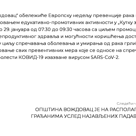
довац“ обележиће Европску недељу превенције рака 
овањем едукативно-промотивних активности у „Кутку 
о 29. јануара од 07:30 до 09:30 часова са циљем промоц
репродуктивног здравља и могућности коришћења дос
у циљу спречавања оболевања и умирања од рака грли
овање свих превентивних мера које се односе на спр
олести КОВИД-19 изазване вирусом SARS-CoV-2.
Следећи 
ОПШТИНА ВОЖДОВАЦ ЈЕ НА РАСПОЛА
ГРАЂАНИМА УСЛЕД НАЈАВЉЕНИХ ПАДА