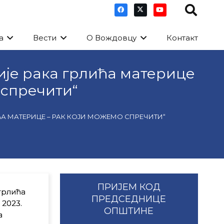
а
Вести
О Вождовцу
Контакт
ције рака грлића материце
 спречити“
ЛИЋА МАТЕРИЦЕ – РАК КОЈИ МОЖЕМО СПРЕЧИТИ“
ПРИЈЕМ КОД
грлића
ПРЕДСЕДНИЦЕ
 2023.
ОПШТИНЕ
а