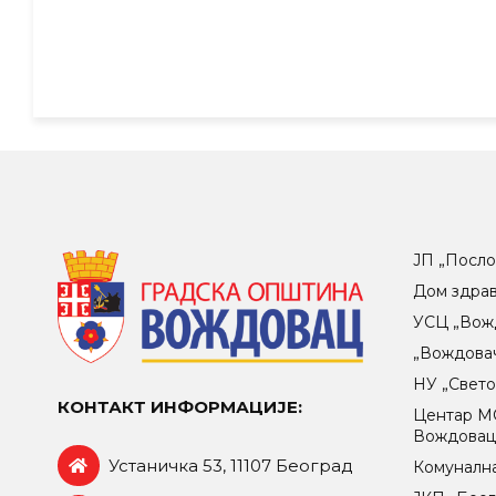
ЈП „Посло
Дом здра
УСЦ „Вож
„Вождова
НУ „Свет
КОНТАКТ ИНФОРМАЦИЈЕ:
Центар МO
Вождова
Устаничка 53, 11107 Београд
Комунална