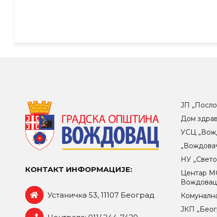
ЈП „Посло
Дом здра
УСЦ „Вож
„Вождова
НУ „Свет
КОНТАКТ ИНФОРМАЦИЈЕ:
Центар МO
Вождова
Устаничка 53, 11107 Београд
Комунална
ЈКП „Беог