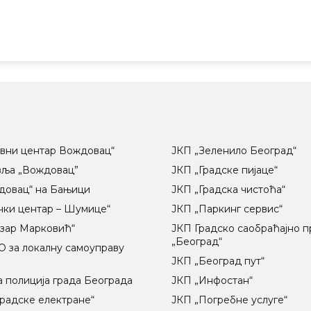
вни центар Вождовац“
ЈКП „Зеленило Београд“
вља „Вождовац”
ЈКП „Градске пијаце“
довац“ на Бањици
ЈКП „Градска чистоћа“
чки центар – Шумице“
ЈКП „Паркинг сервис“
озар Марковић“
ЈКП Градско саобраћајно 
„Београд“
 за локалну самоуправу
ц
ЈКП „Београд пут“
 полиција града Београда
ЈКП „Инфостан“
радске електране“
ЈКП „Погребне услуге“