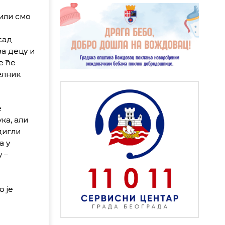
или смо
сад
за децу и
е ће
елник
е
ка, али
дигли
а у
 –
 је