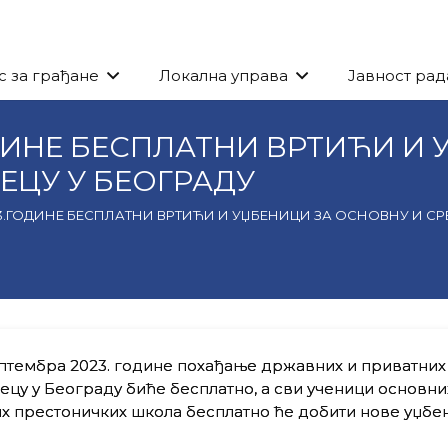
с за грађане
Локална управа
Јавност рад
ОДИНЕ БЕСПЛАТНИ ВРТИЋИ И
ЕЦУ У БЕОГРАДУ
23.ГОДИНЕ БЕСПЛАТНИ ВРТИЋИ И УЏБЕНИЦИ ЗА ОСНОВНУ И СР
ептембра 2023. године похађање државних и приватних
децу у Београду биће бесплатно, а сви ученици основни
 престоничких школа бесплатно ће добити нове уџбен