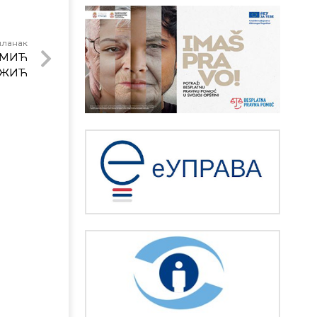
чланак
ОМИЋ
ОЖИЋ