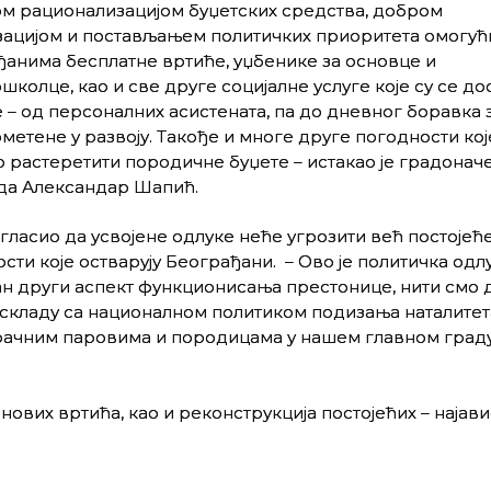
м рационализацијом буџетских средства, добром
зацијом и постављањем политичких приоритета омогућ
анима бесплатне вртиће, уџбенике за основце и
колце, као и све друге социјалне услуге које су се до
 – од персоналних асистената, па до дневног боравка 
метене у развоју. Такође и многе друге погодности кој
о растеретити породичне буџете – истакао је градонач
да Александар Шапић.
агласио да усвојене одлуке неће угрозити већ постојећ
сти које остварују Београђани. – Ово је политичка одлу
ан други аспект функционисања престонице, нити смо 
 у складу са националном политиком подизања наталитет
рачним паровима и породицама у нашем главном граду
вих вртића, као и реконструкција постојећих – најавио