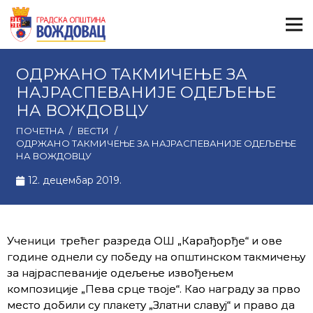
ОДРЖАНО ТАКМИЧЕЊЕ ЗА
НАЈРАСПЕВАНИЈЕ ОДЕЉЕЊЕ
НА ВОЖДОВЦУ
ПОЧЕТНА
/
ВЕСТИ
/
ОДРЖАНО ТАКМИЧЕЊЕ ЗА НАЈРАСПЕВАНИЈЕ ОДЕЉЕЊЕ
НА ВОЖДОВЦУ
12. децембар 2019.
Ученици трећег разреда ОШ „Карађорђе“ и ове
године однели су победу на општинском такмичењу
за најраспеваније одељење извођењем
композиције „Пева срце твоје“. Као награду за прво
место добили су плакету „Златни славуј“ и право да