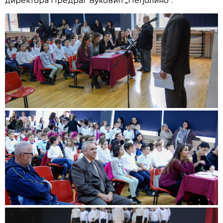
директора Предраг Вуковић „Пеђолино“.