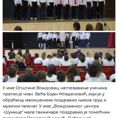
У име Општине Вождовац, натпевавање ученика
пратио је члан Већа Бојан Младеновић, који је у
обраћању малишанима поздравио њихов труд и
музички таленат. У име „Вождовачког центра
-Шумице“ мале такмичаре поздравио је помоћник