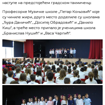
наступе на предстојећем градском такмичењу.
Професорке Музичке школе „Петар Коњовић“ које
су чиниле жири, друго место доделиле су школама
„Ђура Даничић“, „Доситеј Обрадовић“ и „Данило
Киш“, а треће место припало је ученицима школа
„Бранислав Нушић“ и „Васа Чарпић“.