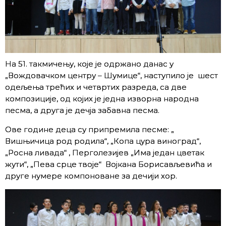
На 51. такмичењу, које је одржано данас у
„Вождовачком центру – Шумице“, наступило је шест
одељења трећих и четвртих разреда, са две
композиције, од којих је једна изворна народна
песма, а друга је дечја забавна песма.
Ове године деца су припремила песме: „
Вишњичица род родила“, „Копа цура виноград“,
„Росна ливада“ , Перголезијев „Има један цветак
жути“, „Пева срце твоје“ Војкана Борисављевића и
друге нумере компоноване за дечији хор.