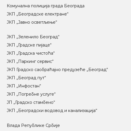
Комунална полиција града Београда
ЈКП „Београдске електране“
ЈКП „Јавно осветљење“
ЈКП „Зеленило Београд“
ЈКП „Градске пијаце“
ЈКП „Градска чистоћа“
ЈКП „Паркинг сервис“
ЈКП Градско саобраћајно предузеће „Београд“
ЈКП „Београд пут“
ЈКП „Инфостан“
ЈКП „Погребне услуге“
ЈП „Градско стамбено“
ЈКП „Београдски водовод и канализација“
Влада Републике Србије