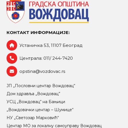
КОНТАКТ ИНФОРМАЦИЈЕ:
Устаничка 53, 11107 Београд
Централа: 011/ 244-7420
opstina@vozdovac.rs
ЈП „Пословни центар Вождовац“
Дом здравља „Вождовац”
УСЦ „Вождовац“ на Бањици
„Вождовачки центар – Шумице“
НУ „Светозар Марковић“
Центар МO за локалну самоуправу Вождовац