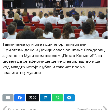
Такмичење су и ове године организовали
Пријатељи деце и Дечији савез општине Вождовац
заједно са Музичком школом „Петар Коњовић“, сa
циљем да се афирмише дечје ставралаштво и да
код младих негује љубав и таленат према
квалитетној музици.
Претходни чланак
Следећи чланак