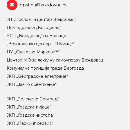
opstina@vozdovac.rs
ЈП „Пословни центар Вождовац“
Дом здравља „Вождовац”
УСЦ „Вождовац“ на Бањици
„Вождовачки центар – Шумице“
НУ „Светозар Марковић“
Центар МO за локалну самоуправу Вождовац
Комунална полиција града Београда
ЈКП „Београдске електране“
ЈКП „Јавно осветљење“
ЈКП „Зеленило Београд“
ЈКП „Градске пијаце“
ЈКП „Градска чистоћа“
ЈКП „Паркинг сервис“