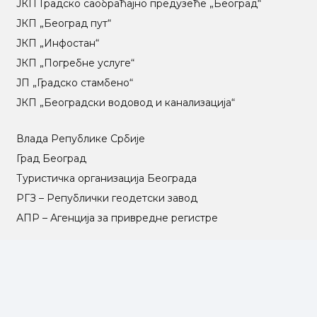
ЈКП Градско саобраћајно предузеће „Београд“
ЈКП „Београд пут“
ЈКП „Инфостан“
ЈКП „Погребне услуге“
ЈП „Градско стамбено“
ЈКП „Београдски водовод и канализација“
Влада Републике Србије
Град Београд
Туристичка организација Београда
РГЗ – Републички геодетски завод
АПР – Агенција за привредне регистре