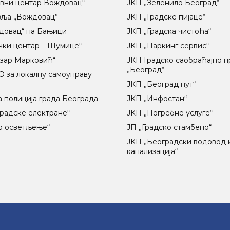
вни центар Вождовац“
ЈКП „Зеленило Београд“
вља „Вождовац”
ЈКП „Градске пијаце“
довац“ на Бањици
ЈКП „Градска чистоћа“
чки центар – Шумице“
ЈКП „Паркинг сервис“
озар Марковић“
ЈКП Градско саобраћајно 
„Београд“
 за локалну самоуправу
ц
ЈКП „Београд пут“
 полиција града Београда
ЈКП „Инфостан“
радске електране“
ЈКП „Погребне услуге“
о осветљење“
ЈП „Градско стамбено“
ЈКП „Београдски водовод 
канализација“