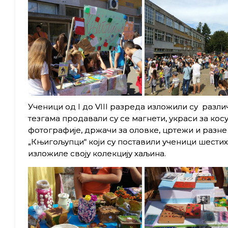
Ученици од I до VIII разреда изложили су разл
тезгама продавали су се магнети, украси за косу,
фотографије, држачи за оловке, цртежи и разне
„Књигољупци“ који су поставили ученици шестих
изложиле своју колекцију хаљина.