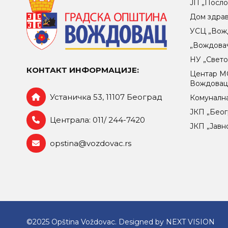
ЈП „Посло
Дом здра
УСЦ „Вож
„Вождова
НУ „Свет
КОНТАКТ ИНФОРМАЦИЈЕ:
Центар МO
Вождова
Устаничка 53, 11107 Београд
Комунална
ЈКП „Беог
Централа: 011/ 244-7420
ЈКП „Јавн
opstina@vozdovac.rs
©2025 Opština Voždovac. Designed by
NEXT VISION