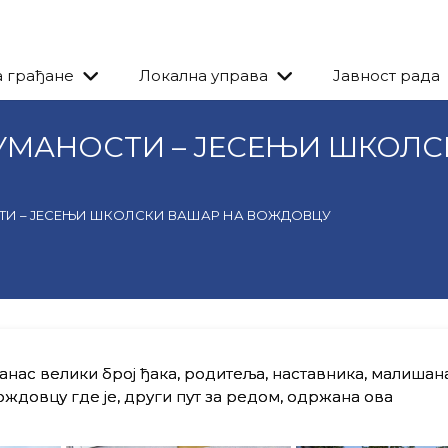
а грађане
Локална управа
Јавност рада
УМАНОСТИ – ЈЕСЕЊИ ШКОЛС
ТИ – ЈЕСЕЊИ ШКОЛСКИ ВАШАР НА ВОЖДОВЦУ
анас велики број ђака, родитеља, наставника, малишана
ждовцу где је, други пут за редом, одржана ова