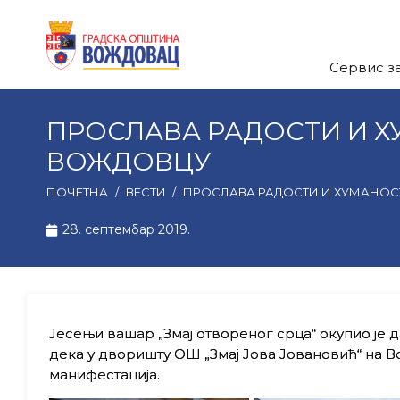
Сервис з
ПРОСЛАВА РАДОСТИ И Х
ВОЖДОВЦУ
ПОЧЕТНА
/
ВЕСТИ
/
ПРОСЛАВА РАДОСТИ И ХУМАНОС
28. септембар 2019.
Јесењи вашар „Змај отвореног срца“ окупио је д
дека у дворишту ОШ „Змај Јова Јовановић“ на Во
манифестација.