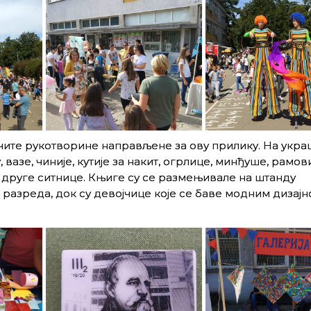
ичите рукотворине направљене за ову прилику. На укр
 вазе, чиније, кутије за накит, огрлице, минђуше, рамов
 друге ситнице. Књиге су се размењивале на штанду
 разреда, док су девојчице које се баве модним дизај