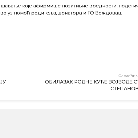
дешавање које афирмише позитивне вредности, подсти
тво уз помоћ родитеља, донатора и ГО Вождовац.
Следећи 
ЈУ
ОБИЛАЗАК РОДНЕ КУЋЕ ВОЈВОДЕ С
СТЕПАНО