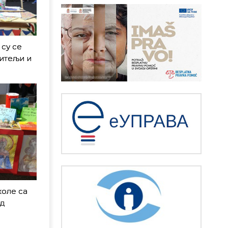
су се
дитељи и
коле са
од