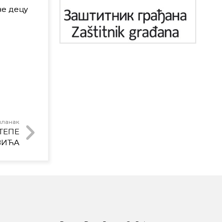
че децу
чланак
ТЕПЕ
ВИЋА