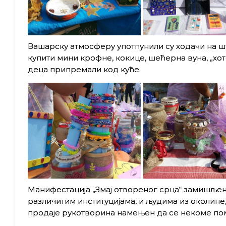
Вашарску атмосферу употпунили су ходачи на ш
купити мини крофне, кокице, шећерна вуна, „хот
деца припремали код куће.
Манифестација „Змај отвореног срца“ замишљен
различитим институцијама, и људима из околине,
продаје рукотворина намењен да се некоме по