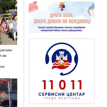
ашеним
и за
ном