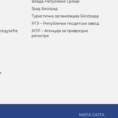
Влада Републике Србије
Град Београд
Туристичка организација Београда
РГЗ – Републички геодетски завод
предузеће
АПР – Агенција за привредне
регистре
и
МАПА САЈТА