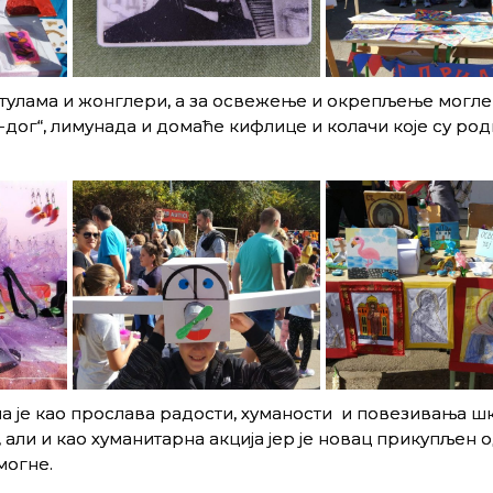
тулама и жонглери, а за освежење и окрепљење могле 
-дог“, лимунада и домаће кифлице и колачи које су ро
а је као прослава радости, хуманости и повезивања ш
 али и као хуманитарна акција јер је новац прикупљен 
могне.