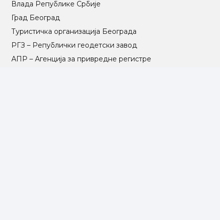
Влада Републике Србије
Град Београд
Туристичка организација Београда
РГЗ – Републички геодетски завод
АПР – Агенција за привредне регистре
©2025 Opština Voždovac. Designed by
NEXT VISION
МАПА САЈТА