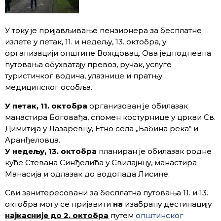
У току је пријављивање пензионера за бесплатне
излете у петак, 11. и недељу, 13. oктобра, у
организацији општине Вождовац. Ова једнодневна
путовања обухватају превоз, ручак, услуге
туристичког водича, улазнице и пратњу
медицинског особља.
У петак, 11. октобра
организован је обилазак
манастира Боговађа, спомен костурнице у цркви Св.
Димитија у Лазаревцу, Етно села „Бабина река“ и
Аранђеловца.
У недељу, 13. октобра
планиран је обилазак родне
куће Стевана Синђелића у Свилајнцу, манастира
Манасија и одлазак до водопада Лисине.
Сви занитересовани за бесплатна путовања 11. и 13.
октобра могу се пријавити
на
изабрану дестинацију
најкасније до 2. октобра
путем
општинског