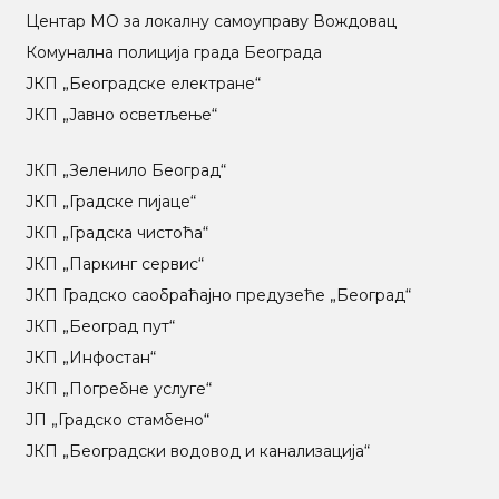
Центар МO за локалну самоуправу Вождовац
Комунална полиција града Београда
ЈКП „Београдске електране“
ЈКП „Јавно осветљење“
ЈКП „Зеленило Београд“
ЈКП „Градске пијаце“
ЈКП „Градска чистоћа“
ЈКП „Паркинг сервис“
ЈКП Градско саобраћајно предузеће „Београд“
ЈКП „Београд пут“
ЈКП „Инфостан“
ЈКП „Погребне услуге“
ЈП „Градско стамбено“
ЈКП „Београдски водовод и канализација“