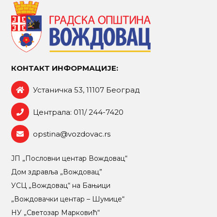
КОНТАКТ ИНФОРМАЦИЈЕ:
Устаничка 53, 11107 Београд
Централа: 011/ 244-7420
opstina@vozdovac.rs
ЈП „Пословни центар Вождовац“
Дом здравља „Вождовац”
УСЦ „Вождовац“ на Бањици
„Вождовачки центар – Шумице“
НУ „Светозар Марковић“