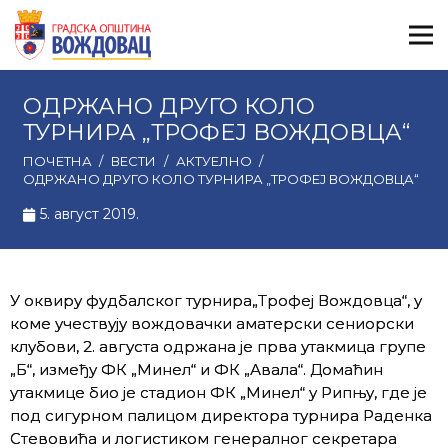
ОДРЖАНО ДРУГО КОЛО
ТУРНИРА „ТРОФЕЈ ВОЖДОВЦА“
ПОЧЕТНА
/
ВЕСТИ
/
АКТУЕЛНО
/
ОДРЖАНО ДРУГО КОЛО ТУРНИРА „ТРОФЕЈ ВОЖДОВЦА“
5. август 2019.
У оквиру фудбалског турнира„Трофеј Вождовца“, у
коме учествују вождовачки аматерски сениорски
клубови, 2. августа одржана је прва утакмица групе
„Б“, између ФК „Минел“ и ФК „Авала“. Домаћин
утакмице био је стадион ФК „Минел“ у Рипњу, где је
под сигурном палицом директора турнира Раденка
Стевовића и логистиком генералног секретара