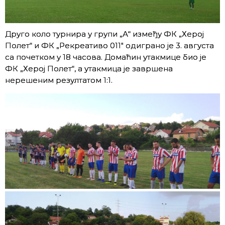
Друго коло турнира у групи „А“ између ФК „Херој
Полет“ и ФК „Рекреативо 011″ одиграно је 3. августа
са почетком у 18 часова. Домаћин утакмице био је
ФК „Херој Полет“, а утакмица је завршена
нерешеним резултатом 1:1.