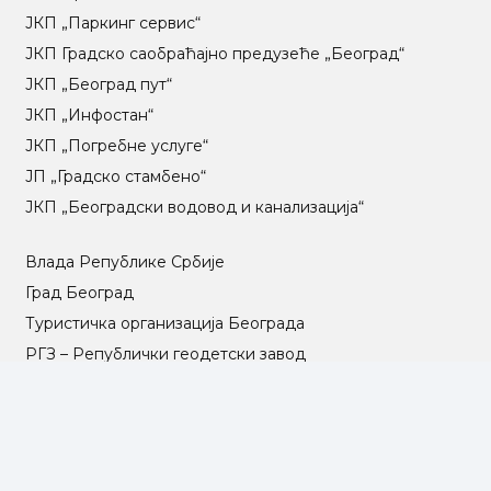
ЈКП „Паркинг сервис“
ЈКП Градско саобраћајно предузеће „Београд“
ЈКП „Београд пут“
ЈКП „Инфостан“
ЈКП „Погребне услуге“
ЈП „Градско стамбено“
ЈКП „Београдски водовод и канализација“
Влада Републике Србије
Град Београд
Туристичка организација Београда
РГЗ – Републички геодетски завод
АПР – Агенција за привредне регистре