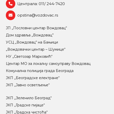
Централа: 011/ 244-7420
opstina@vozdovac.rs
ЈП „Пословни центар Вождовац“
Дом здравља „Вождовац”
УСЦ „Вождовац“ на Бањици
„Вождовачки центар – Шумице“
НУ „Светозар Марковић“
Центар МO за локалну самоуправу Вождовац
Комунална полиција града Београда
ЈКП „Београдске електране“
ЈКП „Јавно осветљење“
ЈКП „Зеленило Београд“
ЈКП „Градске пијаце“
ЈКП „Градска чистоћа“