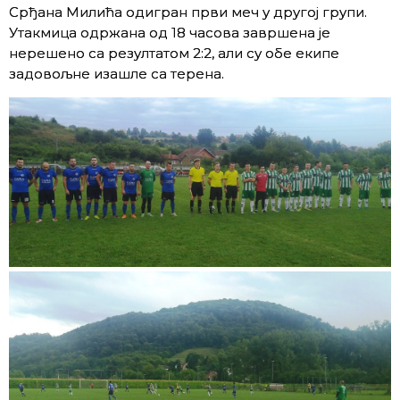
Срђана Милића одигран први меч у другој групи.
Утакмица одржана од 18 часова завршена је
нерешено са резултатом 2:2, али су обе екипе
задовољне изашле са терена.