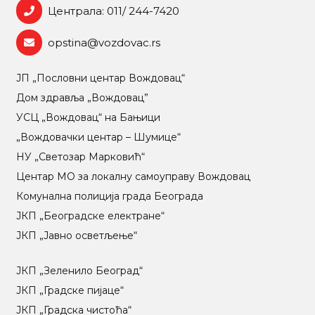
Централа: 011/ 244-7420
opstina@vozdovac.rs
ЈП „Пословни центар Вождовац“
Дом здравља „Вождовац”
УСЦ „Вождовац“ на Бањици
„Вождовачки центар – Шумице“
НУ „Светозар Марковић“
Центар МO за локалну самоуправу Вождовац
Комунална полиција града Београда
ЈКП „Београдске електране“
ЈКП „Јавно осветљење“
ЈКП „Зеленило Београд“
ЈКП „Градске пијаце“
ЈКП „Градска чистоћа“