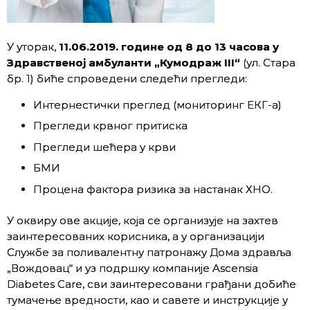
У уторак,
11.06.2019. године од 8 до 13 часова
у
Здравственој амбуланти „Кумодраж III“
(ул. Стара
бр. 1) биће спроведени следећи прегледи:
Интернестички преглед (мониторинг ЕКГ-а)
Прегледи крвног притиска
Прегледи шећера у крви
БМИ
Процена фактора ризика за настанак ХНО.
У оквиру ове акције, која се организује на захтев
заинтересованих корисника, а у организацији
Службе за поливалентну патронажу Дома здравља
„Вождовац“ и уз подршку компаније Ascensia
Diabetes Care, сви заинтересовани грађани добиће
тумачење вредности, као и савете и инструкције у