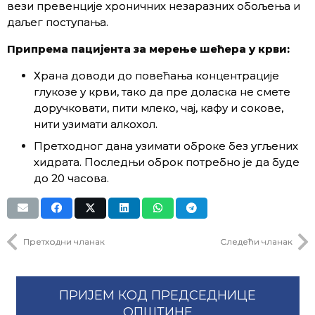
вези превенције хроничних незаразних обољења и
даљег поступања.
Припрема пацијента за мерење шећера у крви:
Храна доводи до повећања концентрације
глукозе у крви, тако да пре доласка не смете
доручковати, пити млеко, чај, кафу и сокове,
нити узимати алкохол.
Претходног дана узимати оброке без угљених
хидрата. Последњи оброк потребно је да буде
до 20 часова.
Претходни чланак
Следећи чланак
ПРИЈЕМ КОД ПРЕДСЕДНИЦЕ
ОПШТИНЕ