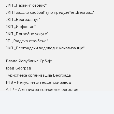
ЈКП „Паркинг сервис“
ЈКП Градско саобраћајно предузеће „Београд“
ЈКП „Београд пут“
ЈКП „Инфостан“
ЈКП „Погребне услуге“
ЈП „Градско стамбено“
ЈКП „Београдски водовод и канализација“
Влада Републике Србије
Град Београд
Туристичка организација Београда
РГЗ – Републички геодетски завод
АПР – Агенција за привредне регистре