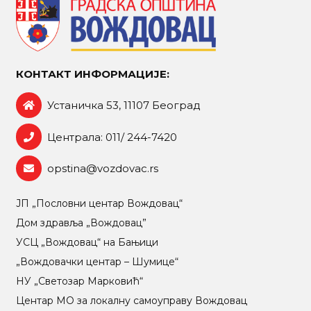
КОНТАКТ ИНФОРМАЦИЈЕ:
Устаничка 53, 11107 Београд
Централа: 011/ 244-7420
opstina@vozdovac.rs
ЈП „Пословни центар Вождовац“
Дом здравља „Вождовац”
УСЦ „Вождовац“ на Бањици
„Вождовачки центар – Шумице“
НУ „Светозар Марковић“
Центар МO за локалну самоуправу Вождовац