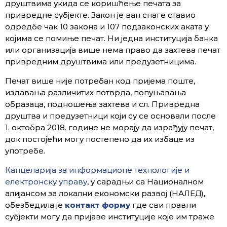
друштвима укида се коришћење печата за
привредне субјекте. Закон је ван снаге ставио
одредбе чак 10 закона и 107 подзаконских аката у
којима се помиње печат. Ни једна институција банка
или организација више нема право да захтева печат
привредним друштвима или предузетницима.
Печат више није потребан код пријема поште,
издавања различитих потврда, попуњавања
образаца, подношења захтева и сл. Привредна
друштва и предузетници који су се основали после
1. октобра 2018. године не морају да израђују печат,
док постојећи могу постепено да их избаце из
употребе.
Канцеларија за информационе технологије и
електронску управу
, у сарадњи са Националном
алијансом за локални економски развој (НАЛЕД),
обезбедила је
контакт форму
где сви правни
субјекти могу да пријаве институције које им траже