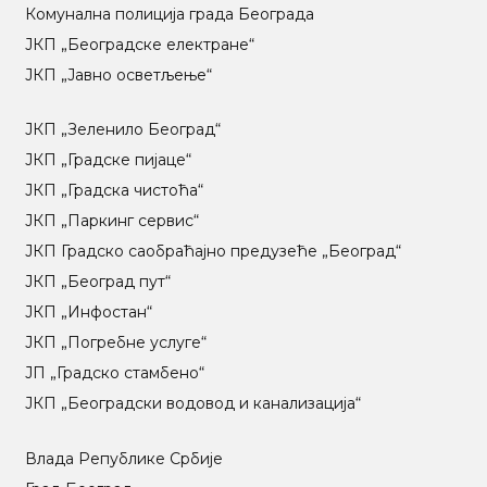
Комунална полиција града Београда
ЈКП „Београдске електране“
ЈКП „Јавно осветљење“
ЈКП „Зеленило Београд“
ЈКП „Градске пијаце“
ЈКП „Градска чистоћа“
ЈКП „Паркинг сервис“
ЈКП Градско саобраћајно предузеће „Београд“
ЈКП „Београд пут“
ЈКП „Инфостан“
ЈКП „Погребне услуге“
ЈП „Градско стамбено“
ЈКП „Београдски водовод и канализација“
Влада Републике Србије