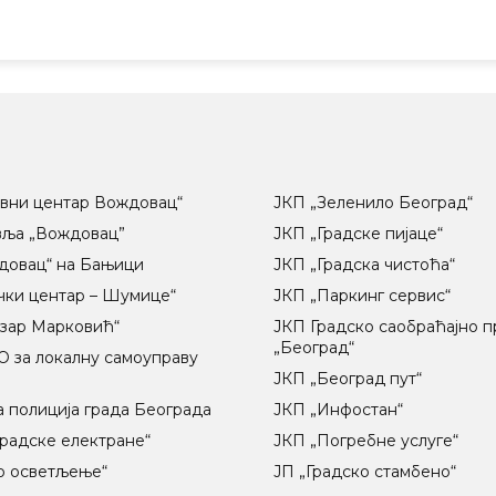
вни центар Вождовац“
ЈКП „Зеленило Београд“
вља „Вождовац”
ЈКП „Градске пијаце“
довац“ на Бањици
ЈКП „Градска чистоћа“
чки центар – Шумице“
ЈКП „Паркинг сервис“
озар Марковић“
ЈКП Градско саобраћајно 
„Београд“
 за локалну самоуправу
ц
ЈКП „Београд пут“
 полиција града Београда
ЈКП „Инфостан“
радске електране“
ЈКП „Погребне услуге“
о осветљење“
ЈП „Градско стамбено“