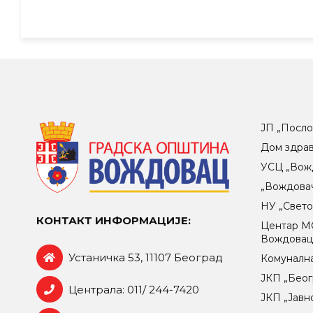
ЈП „Посло
Дом здра
УСЦ „Вож
„Вождова
НУ „Свет
КОНТАКТ ИНФОРМАЦИЈЕ:
Центар МO
Вождова
Устаничка 53, 11107 Београд
Комунална
ЈКП „Беог
Централа: 011/ 244-7420
ЈКП „Јавн