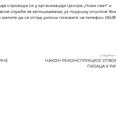
ија спроводи се у организацији Центра „Нови свет“ и
алне службе за запошљавање, уз подршку општине Во
 желите да се отпад уклони позовите на телефон: 061/81
Следећи 
ИНЕ
НАКОН РЕКОНСТРУКЦИЈЕ ОТВО
ПИЈАЦА У Р