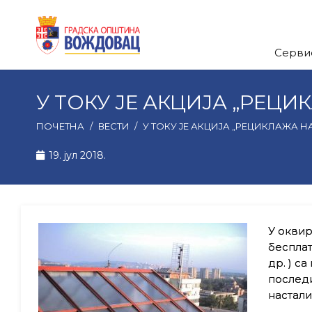
Серви
У ТОКУ ЈЕ АКЦИЈА „РЕЦ
ПОЧЕТНА
/
ВЕСТИ
/
У ТОКУ ЈЕ АКЦИЈА „РЕЦИКЛАЖА 
19. јул 2018.
У оквир
бесплат
др. ) с
последи
настали