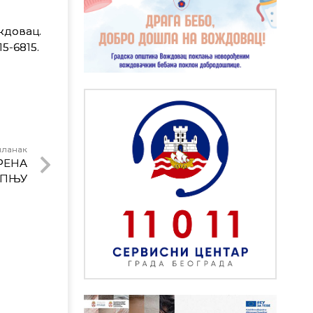
ждовац.
5-6815.
чланак
РЕНА
ИПЊУ