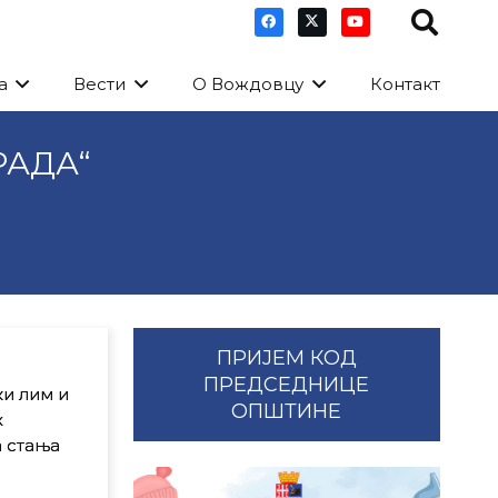
а
Вести
О Вождовцу
Контакт
РАДА“
ПРИЈЕМ КОД
ПРЕДСЕДНИЦЕ
и лим и
ОПШТИНЕ
х
 стања