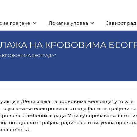
с за грађане
Локална управа
Јавност рад
ИКЛАЖА НА КРОВОВИМА БЕОГ
НА КРОВОВИМА БЕОГРАДА“
у акције „Рециклажа на крововима Београда“ у току је
но уклањање електронског отпада (антене, грађевинск
а кровова стамбених зграда. У циљу спречавања штетни
ца по здравље грађана радиће се и визуелна провера
х оштећења.