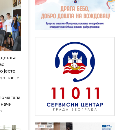
едстава
ао
о јесте
а нас је
 помагала
значи
о