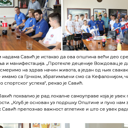
 надама Савић је истакао да ова општина већи део ср
ња и манифестација. „Протекле деценије Вождовац је д
смеримо на здрав начин живота, а један од њих свакак
 имамо са Грчком, збратимљени смо са Кефалонијом, чиј
 спортског успеха“, рекао је Савић.
ахић похвалио је рад локалне самоуправе која је увек
ости. „Клуб је основан уз подршку Општине и пуно нам 
 Савић препознао важност атлетике и што се увек рад