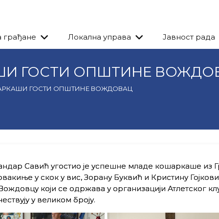
а грађане
Локална управа
Јавност рада
ШИ ГОСТИ ОПШТИНЕ ВОЖДО
АРКАШИ ГОСТИ ОПШТИНЕ ВОЖДОВАЦ
дар Савић угостио је успешне младе кошаркаше из Г
вакиње у скок у вис, Зорану Буквић и Кристину Гојков
 Вождовцу који се одржава у организацији Атлетског кл
ествују у великом броју.