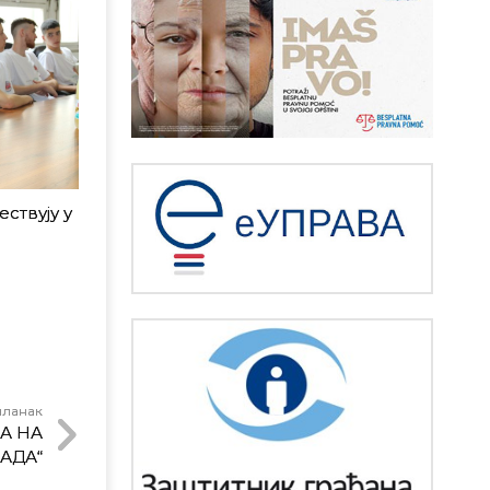
ствују у
чланак
ЖА НА
АДА“