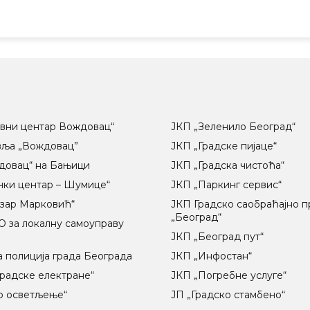
вни центар Вождовац“
ЈКП „Зеленило Београд“
вља „Вождовац”
ЈКП „Градске пијаце“
довац“ на Бањици
ЈКП „Градска чистоћа“
чки центар – Шумице“
ЈКП „Паркинг сервис“
озар Марковић“
ЈКП Градско саобраћајно 
„Београд“
 за локалну самоуправу
ц
ЈКП „Београд пут“
 полиција града Београда
ЈКП „Инфостан“
радске електране“
ЈКП „Погребне услуге“
о осветљење“
ЈП „Градско стамбено“