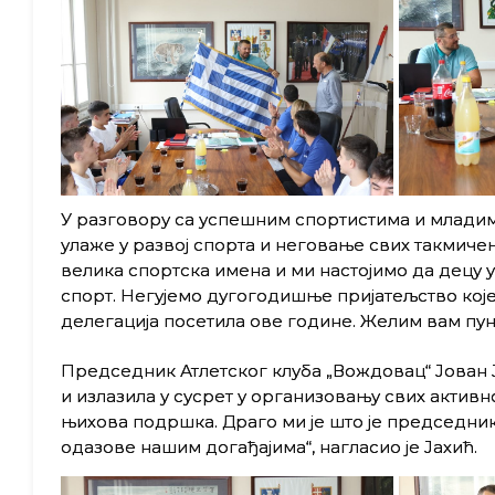
У разговору са успешним спортистима и младим
улаже у развoj спорта и неговање свих такмиче
велика спортска имена и ми настојимо да децу у
спорт. Негујемо дугогодишње пријатељство које
делегација посетила ове године. Желим вам пуно
Председник Атлетског клуба „Вождовац“ Јован Ј
и излазила у сусрет у организовању свих активн
њихова подршка. Драго ми је што је председник
одазове нашим догађајима“, нагласио је Јахић.