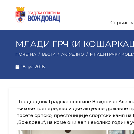
Сервис з
МЛАДИ ГРЧКИ КОШАРКА
ПОЧЕТНА
/
ВЕСТИ
/
АКТУЕЛНО
/
МЛАДИ ГРЧКИ КОШ
18. јул 2018.
Председник Градске општине Вождовац Алексан
њихове тренере, као и две актуелне државне пр
посете српској престоници је спортски камп на
„Вождовац“, на коме они већ неколико година уч