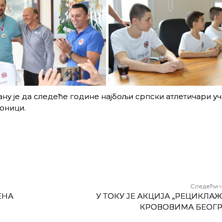
лану је да следеће године најбољи српски атлетичари уче
тоници.
Следећи 
ЕНА
У ТОКУ ЈЕ АКЦИЈА „РЕЦИКЛА
КРОВОВИМА БЕОГР