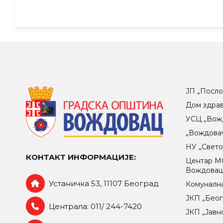
ЈП „Посло
Дом здра
УСЦ „Вож
„Вождова
НУ „Свет
КОНТАКТ ИНФОРМАЦИЈЕ:
Центар МO
Вождова
Устаничка 53, 11107 Београд
Комунална
ЈКП „Беог
Централа: 011/ 244-7420
ЈКП „Јавн