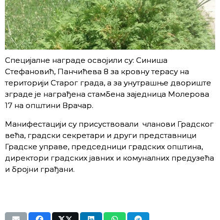
Специјалне награде освојили су: Синиша
Стефановић, Панчићева 8 за кровну терасу на
територији Старог града, а за унутрашње двориште
зграде је награђена стамбена заједница Молерова
17 на општини Врачар.
Манифестацији су присуствовали чланови Градског
већа, градски секретари и други представници
Градске управе, председници градских општина,
директори градских јавних и комуналних предузећа
и бројни грађани.