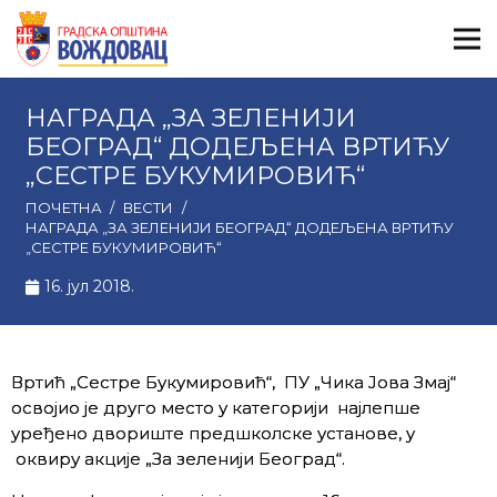
НАГРАДА „ЗА ЗЕЛЕНИЈИ
БЕОГРАД“ ДОДЕЉЕНА ВРТИЋУ
„СЕСТРЕ БУКУМИРОВИЋ“
ПОЧЕТНА
/
ВЕСТИ
/
НАГРАДА „ЗА ЗЕЛЕНИЈИ БЕОГРАД“ ДОДЕЉЕНА ВРТИЋУ
„СЕСТРЕ БУКУМИРОВИЋ“
16. јул 2018.
Вртић „Сестре Букумировић“, ПУ „Чика Јова Змај“
освојио је друго место у категорији најлепше
уређено двориште предшколске установе, у
оквиру акције „За зеленији Београд“.