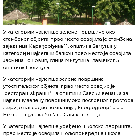
У категорији најлепше зелене површине око
стамбеног објекта, прво место освојила је стамбена
заједница Карађорђева 11, општина Земун, а у
категорији најлепши балкон прво место је освојила
Јасмина Тошовић, Улица Милутина Главичког 3,
општина Палилула.
У категорији најлепша зелена површина
угоститељског објекта, прво место освојио је
ресторан „Франш” на општини Савски венац, а за
најлепшу зелену површину око пословног простора
жири је наградио компанију „ Energogroup” d.o.o.,
Незнаног јунака бр. 7 са Савског венца.
У категорији најлепше уређено школско двориште,
прво место је освојила Пољопривредна школа