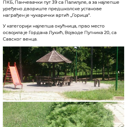
ПКБ, Панчевачки пут 39 са Палилуле, а за најлепше
уређено двориште предшколске установе
награђен је чукарички вртић „Горица”.
У категорији најлепша окућница, прво место
освојила је Гордана Лукић, Војводе Путника 20, са
Савског венца.