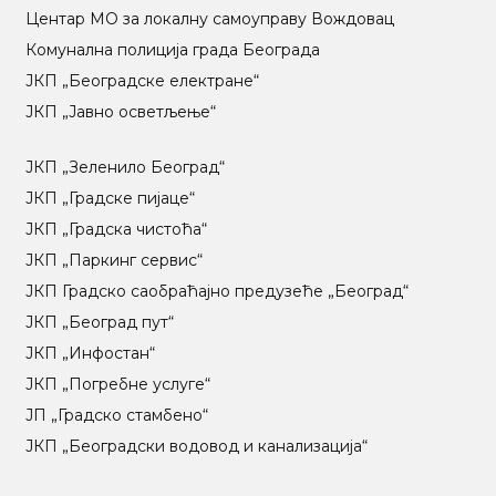
Центар МO за локалну самоуправу Вождовац
Комунална полиција града Београда
ЈКП „Београдске електране“
ЈКП „Јавно осветљење“
ЈКП „Зеленило Београд“
ЈКП „Градске пијаце“
ЈКП „Градска чистоћа“
ЈКП „Паркинг сервис“
ЈКП Градско саобраћајно предузеће „Београд“
ЈКП „Београд пут“
ЈКП „Инфостан“
ЈКП „Погребне услуге“
ЈП „Градско стамбено“
ЈКП „Београдски водовод и канализација“