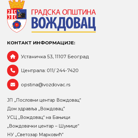
КОНТАКТ ИНФОРМАЦИЈЕ:
Устаничка 53, 11107 Београд
Централа: 011/ 244-7420
opstina@vozdovac.rs
ЈП „Пословни центар Вождовац“
Дом здравља „Вождовац”
УСЦ „Вождовац“ на Бањици
„Вождовачки центар – Шумице“
НУ „Светозар Марковић“