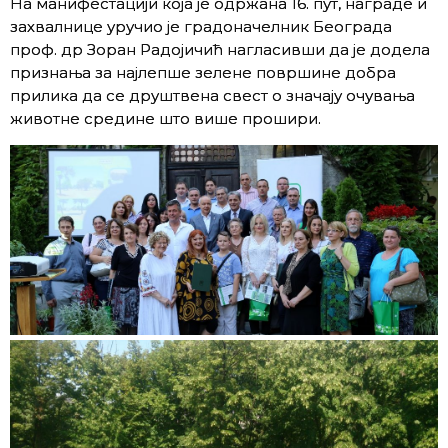
На манифестацији која је одржана 16. пут, награде и
захвалнице уручио је градоначелник Београда
проф. др Зоран Радојичић нагласивши да је додела
признања за најлепше зелене површине добра
прилика да се друштвена свест о значају очувања
животне средине што више прошири.