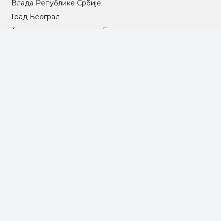
Влада Републике Србије
Град Београд
Туристичка организација Београда
РГЗ – Републички геодетски завод
АПР – Агенција за привредне регистре