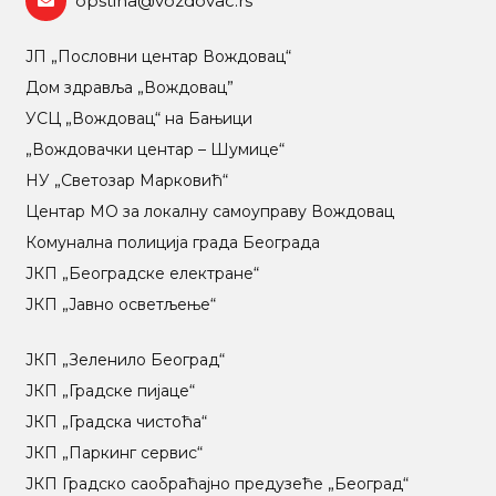
opstina@vozdovac.rs
ЈП „Пословни центар Вождовац“
Дом здравља „Вождовац”
УСЦ „Вождовац“ на Бањици
„Вождовачки центар – Шумице“
НУ „Светозар Марковић“
Центар МO за локалну самоуправу Вождовац
Комунална полиција града Београда
ЈКП „Београдске електране“
ЈКП „Јавно осветљење“
ЈКП „Зеленило Београд“
ЈКП „Градске пијаце“
ЈКП „Градска чистоћа“
ЈКП „Паркинг сервис“
ЈКП Градско саобраћајно предузеће „Београд“