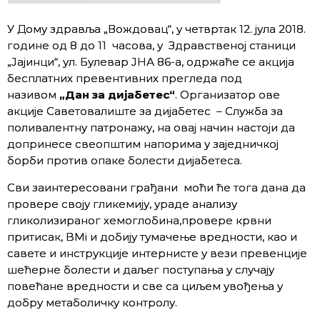
У Дому здравља „Вождовац“, у четвртак 12. јула 2018.
године од 8 до 11 часова, у Здравственој станици
„Јајинци“, ул. Булевар ЈНА 86-а, одржаће се акција
бесплатних превентивних прегледа под
називом
„Дан за дијабетес“
. Организатор ове
акције Саветовалиштe за дијабетес – Службa за
поливалентну патронажу, на овај начин настоји да
допринесе свеопштим напорима у заједничкој
борби против опаке болести дијабетеса.
Сви заинтересовани грађани моћи ће тога дана да
провере своју гликемију, ураде анализу
гликолизираног хемоглобина,провере крвни
притисак, BMi и добију тумачење вредности, као и
савете и инструкције интернисте у вези превенције
шећерне болести и даљег поступања у случају
повећане вредности и све са циљем увођења у
добру метаболичку контролу.