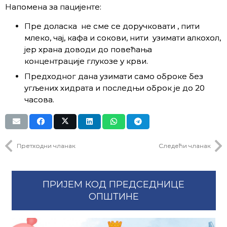
Напомена за пацијенте:
Пре доласка не сме се доручковати , пити
млеко, чај, кафа и сокови, нити узимати алкохол,
јер храна доводи до повећања
концентрације глукозе у крви.
Предходног дана узимати само оброке без
угљених хидрата и последњи оброк је до 20
часова.
Претходни чланак
Следећи чланак
ПРИЈЕМ КОД ПРЕДСЕДНИЦЕ
ОПШТИНЕ