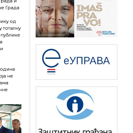
Града и
не Града
ику од
у тоталну
епублике
а
 и
година
оја не
нама
чне