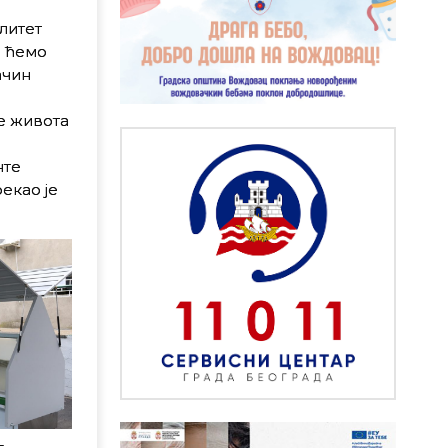
литет
о ћемо
ачин
е живота
нте
екао је