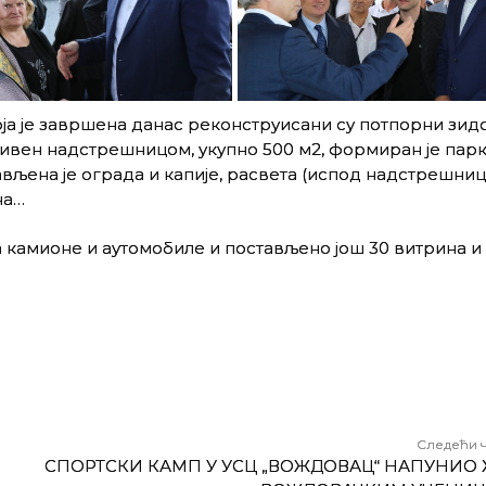
 која је завршена данас реконструисани су потпорни зид
ривен надстрешницом, укупно 500 м2, формиран је пар
ављена је ограда и капије, расвета (испод надстрешниц
на…
а камионе и аутомобиле и постављено још 30 витрина и 
Следећи 
СПОРТСКИ КАМП У УСЦ „ВОЖДОВАЦ“ НАПУНИО 