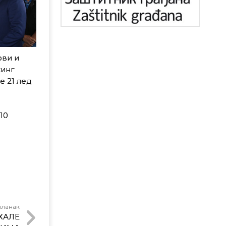
ови и
кинг
е 21 лед
10
чланак
ХАЛЕ