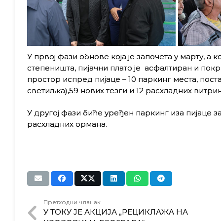
У првој фази обнове која је започета у марту, a
степеништа, пијачни плато је асфалтиран и пок
простор испред пијаце – 10 паркинг места, пост
светиљка),59 нових тезги и 12 расхладних витри
У другој фази биће уређен паркинг иза пијаце з
расхладних ормана.
Претходни чланак
У ТОКУ ЈЕ АКЦИЈА „РЕЦИКЛАЖА НА