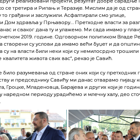
и други реализовани пројекти, резултат добре сарадње 
ко се третира и Рипањ и Теразије. Мислим да је од стра
 то грађани и заслужили. Асфалтирали смо улице,
ви Дом здравља у Прњавору… Претходне власти за разл
данас и сваког дана ту и улажемо. Ми сада имамо у план
очетком 2019. године. Одговорном политиком Владе Р
 створени су услови да имамо већи буџет и да општин
 су на власти били неки који су немилосрдно трошили
валитета живота свих вас“, рекао је Савић.
ије било разумевања од стране оних који су претходних 
тву и председнику Савићу ми данас отварамо пијацу к
 Гроцке, Младеновца, Барајева и других који је годи
, у наредном периоду урадићемо и млечну халу, део сто
.