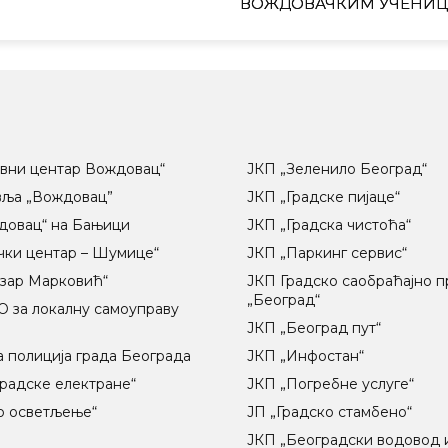
ВОЖДОВАЧКИМ УЧЕНИ
вни центар Вождовац“
ЈКП „Зеленило Београд“
вља „Вождовац”
ЈКП „Градске пијаце“
довац“ на Бањици
ЈКП „Градска чистоћа“
чки центар – Шумице“
ЈКП „Паркинг сервис“
озар Марковић“
ЈКП Градско саобраћајно 
„Београд“
 за локалну самоуправу
ц
ЈКП „Београд пут“
 полиција града Београда
ЈКП „Инфостан“
радске електране“
ЈКП „Погребне услуге“
о осветљење“
ЈП „Градско стамбено“
ЈКП „Београдски водовод 