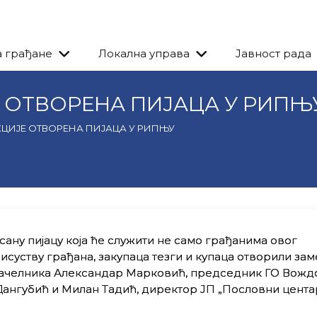
а грађане
Локална управа
Јавност рада
 ОТВОРЕНА ПИЈАЦА У РИПЊ
ЦИЈЕ ОТВОРЕНА ПИЈАЦА У РИПЊУ
ану пијацу која ће служити не само грађанима овог
рисуству грађана, закупаца тезги и купаца отворили за
начелника Александар Марковић, председник ГО Вожд
ангубић и Милан Тадић, директор ЈП „Пословни цента