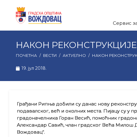
Сервис з
НАКОН РЕКОНСТРУКЦИЈЕ
ПОЧЕТНА
/
ВЕСТИ
/
АКТУЕЛНО
/
НАКОН РЕКОНСТРУК
19. јул 2018.
Грађани Рипња добили су данас нову реконструс
подавалског, већ и околних места. Пијацу су у п
градоначелника Горан Весић, помоћник градо
Александар Савић, члан градског Већа Милош Д
Вождовац“.