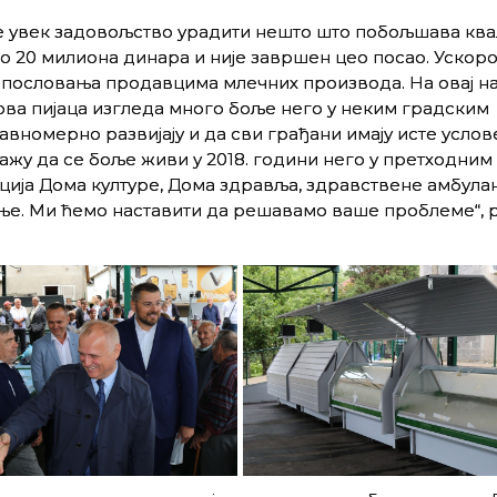
је увек задовољство урадити нешто што побољшава ква
око 20 милиона динара и није завршен цео посао. Ускор
е пословања продавцима млечних производа. На овај н
 ова пијаца изгледа много боље него у неким градским
вномерно развијају и да сви грађани имају исте услов
ажу да се боље живи у 2018. години него у претходним
ција Дома културе, Дома здравља, здравствене амбула
ање. Ми ћемо наставити да решавамо ваше проблеме“, р