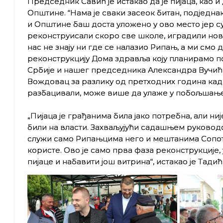
Председник Савић је истакао да је пијаца, као 
Општине. “Нама је сваки засеок битан, подједна
и Општине баш доста уложено у ово место јер су
реконструисали скоро све школе, иградили но
нас не знају ни где се налазио Рипањ, а ми смо 
реконструкцију Дома здравља коју планирамо п
Србије и нашег председника Александра Вучића
Вождовац за разлику од претходних година када
разбацивали, може више да улаже у побољшање к
„Пијаца је грађанима била јако потребна, али н
били на власти. Захваљујући садашњем руководс
служи само Рипањцима него и мештанима Сопота,
користе. Ово је само прва фаза реконструкције
пијаце и набавити још витрина“, истакао је Тадић