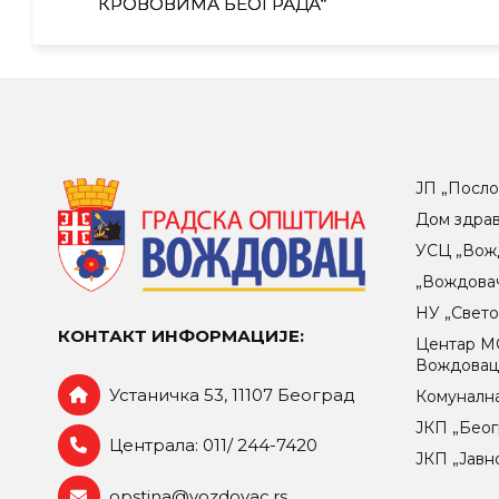
КРОВОВИМА БЕОГРАДА“
ЈП „Посло
Дом здра
УСЦ „Вож
„Вождова
НУ „Свет
КОНТАКТ ИНФОРМАЦИЈЕ:
Центар МO
Вождова
Устаничка 53, 11107 Београд
Комунална
ЈКП „Беог
Централа: 011/ 244-7420
ЈКП „Јавн
opstina@vozdovac.rs