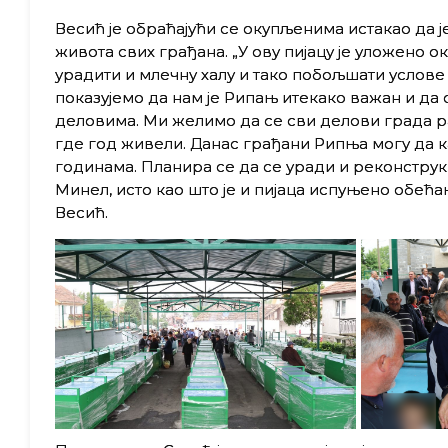
Весић је обраћајући се окупљенима истакао да 
живота свих грађана. „У ову пијацу је уложено 
урадити и млечну халу и тако побољшати услов
показујемо да нам је Рипањ итекако важан и да
деловима. Ми желимо да се сви делови града ра
где год живели. Данас грађани Рипња могу да к
годинама. Планира се да се уради и реконструк
Минел, исто као што је и пијаца испуњено обећ
Весић.