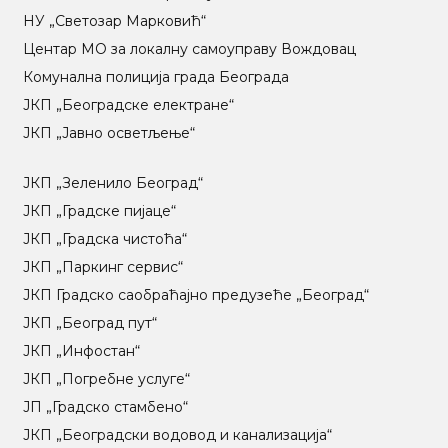
НУ „Светозар Марковић“
Центар МO за локалну самоуправу Вождовац
Комунална полиција града Београда
ЈКП „Београдске електране“
ЈКП „Јавно осветљење“
ЈКП „Зеленило Београд“
ЈКП „Градске пијаце“
ЈКП „Градска чистоћа“
ЈКП „Паркинг сервис“
ЈКП Градско саобраћајно предузеће „Београд“
ЈКП „Београд пут“
ЈКП „Инфостан“
ЈКП „Погребне услуге“
ЈП „Градско стамбено“
ЈКП „Београдски водовод и канализација“