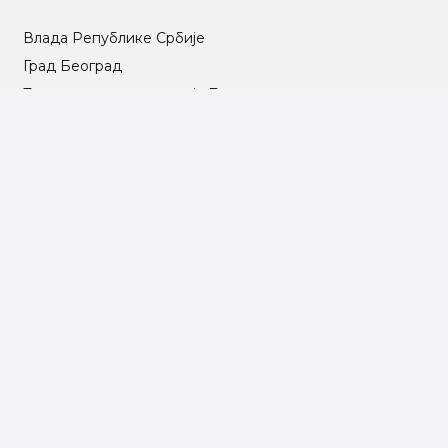
Влада Републике Србије
Град Београд
Туристичка организација Београда
РГЗ – Републички геодетски завод
АПР – Агенција за привредне регистре