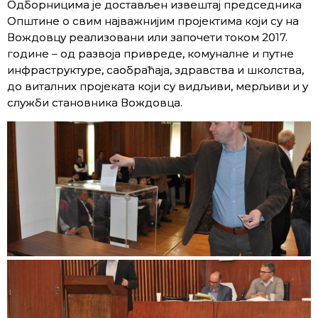
Одборницима је достављен извештај председника
Oпштине о свим најважнијим пројектима који су на
Вождовцу реализовани или започети током 2017.
године – од развоја привреде, комуналне и путне
инфраструктуре, саобраћаја, здравства и школства,
до виталних пројеката који су видљиви, мерљиви и у
служби становника Вождовца.