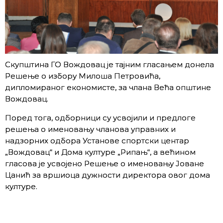
Скупштина ГО Вождовац је тајним гласањем донела
Решење о избору Милоша Петровића,
дипломираног економисте, за члана Већа општине
Вождовац.
Поред тога, одборници су усвојили и предлоге
решења о именовању чланова управних и
надзорних одбора Установе спортски центар
„Вождовац“ и Дома културе „Рипањ“, а већином
гласова је усвојено Решење о именовању Јоване
Цанић за вршиоца дужности директора овог дома
културе.