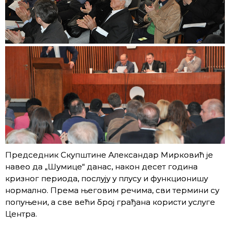
Председник Скупштине Александар Мирковић је
навео да „Шумице“ данас, након десет година
кризног периода, послују у плусу и функционишу
нормално. Према његовим речима, сви термини су
попуњени, а све већи број грађана користи услуге
Центра.