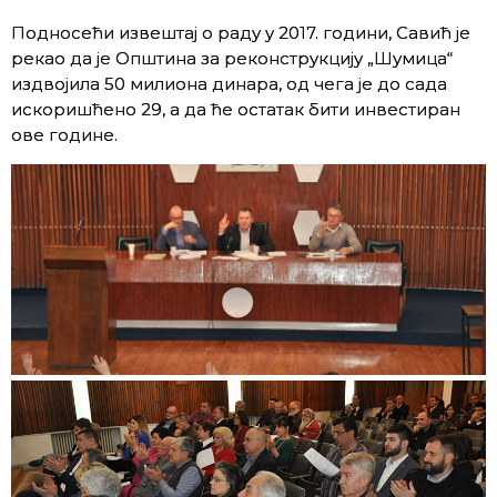
Подносећи извештај о раду у 2017. години, Савић је
рекао да је Општина за реконструкцију „Шумица“
издвојила 50 милиона динара, од чега је до сада
искоришћено 29, а да ће остатак бити инвестиран
ове године.