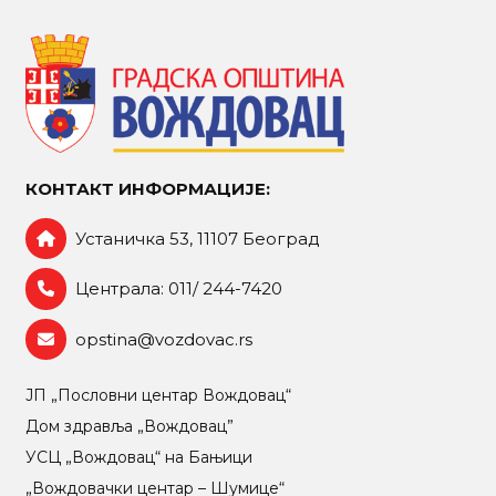
КОНТАКТ ИНФОРМАЦИЈЕ:
Устаничка 53, 11107 Београд
Централа: 011/ 244-7420
opstina@vozdovac.rs
ЈП „Пословни центар Вождовац“
Дом здравља „Вождовац”
УСЦ „Вождовац“ на Бањици
„Вождовачки центар – Шумице“