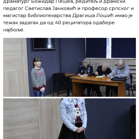
драматург Божидар Пешев, редитељ и драмски
педагог Светислав Јанковић и професор српског и
магистар библиотекарства Драгиша Лошић имао је
тежак задатак да од 40 рецитатора одабере
најбоље.