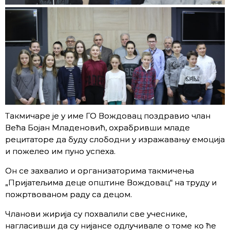
Такмичаре је у име ГО Вождовац поздравио члан
Већа Бојан Младеновић, охрабривши младе
рецитаторе да буду слободни у изражавању емоција
и пожелео им пуно успеха.
Он се захвалио и организаторима такмичења
„Пријатељима деце општине Вождовац“ на труду и
пожртвованом раду са децом.
Чланови жирија су похвалили све учеснике,
нагласивши да су нијансе одлучивале о томе ко ће