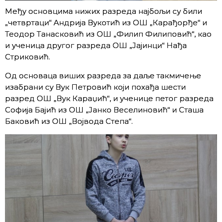
Међу основцима нижих разреда најбољи су били
„четвртаци“ Андрија Вукотић из ОШ „Карађорђе“ и
Теодор Танасковић из ОШ „Филип Филиповић“, као
и ученица другог разреда ОШ „Јајинци“ Нађа
Стриковић.
Од основаца виших разреда за даље такмичење
изабрани су Вук Петровић који похађа шести
разред ОШ „Вук Караџић“, и ученице петог разреда
Софија Бајић из ОШ „Јанко Веселиновић“ и Сташа
Баковић из ОШ „Војвода Степа“.