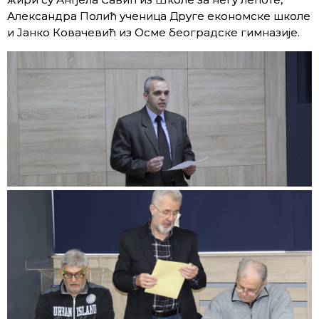
Александра Полић ученица Друге економске школе
и Јанко Ковачевић из Осме београдске гимназије.