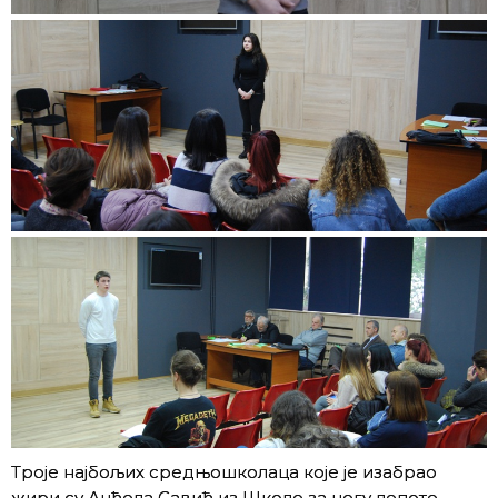
Троје најбољих средњошколаца које је изабрао
жири су Анђела Савић из Школе за негу лепоте,