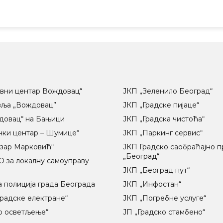
вни центар Вождовац“
ЈКП „Зеленило Београд“
вља „Вождовац”
ЈКП „Градске пијаце“
довац“ на Бањици
ЈКП „Градска чистоћа“
чки центар – Шумице“
ЈКП „Паркинг сервис“
озар Марковић“
ЈКП Градско саобраћајно 
„Београд“
 за локалну самоуправу
ц
ЈКП „Београд пут“
 полиција града Београда
ЈКП „Инфостан“
радске електране“
ЈКП „Погребне услуге“
о осветљење“
ЈП „Градско стамбено“