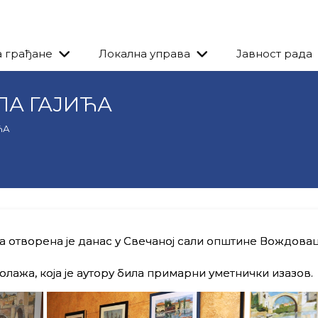
а грађане
Локална управа
Јавност рада
А ГАЈИЋА
ЋА
 отворена је данас у Свечаној сали општине Вождовац
лажа, која је аутору била примарни уметнички изазов.