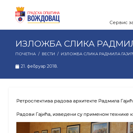
Сервис з
ИЗЛОЖБА СЛИКА РАДМИЛ
ПОЧЕТНА
/
ВЕСТИ
/
ИЗЛОЖБА СЛИКА РАДМИЛА ГАЈИ
21. фебруар 2018.
Ретроспектива радова архитекте Радмила Гајића
Радови Гајића, изведени су применом технике ко