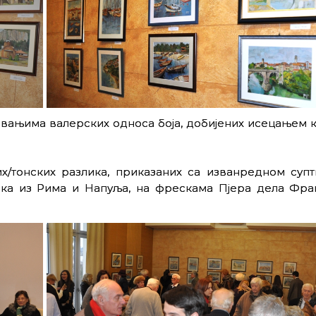
ивањима валерских односа боја, добијених исецањем 
/тонских разлика, приказаних са изванредном супт
ика из Рима и Напуља, на фрескама Пјера дела Фра