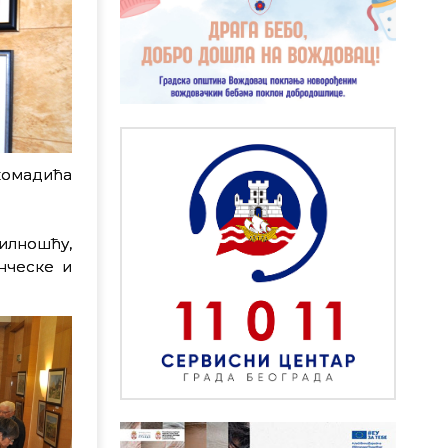
комадића
илношћу,
нческе и