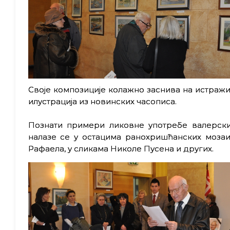
Своје композиције колажно заснива на истраж
илустрација из новинских часописа.
Познати примери ликовне употребе валерских
налазе се у остацима ранохришћанских моза
Рафаела, у сликама Николе Пусена и других.