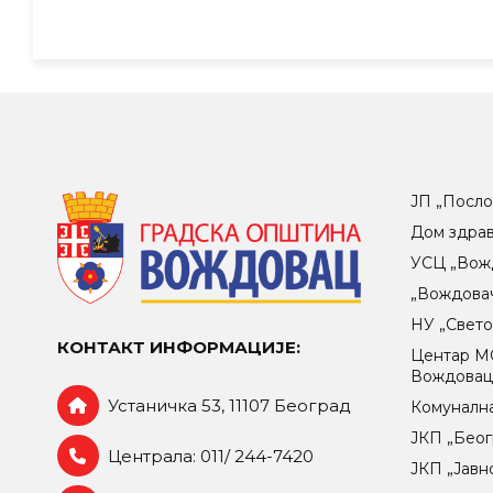
ЈП „Посло
Дом здра
УСЦ „Вож
„Вождова
НУ „Свет
КОНТАКТ ИНФОРМАЦИЈЕ:
Центар МO
Вождова
Устаничка 53, 11107 Београд
Комунална
ЈКП „Беог
Централа: 011/ 244-7420
ЈКП „Јавн