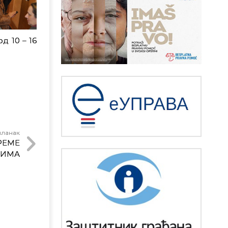
д 10 – 16
чланак
РЕМЕ
ЦИМА