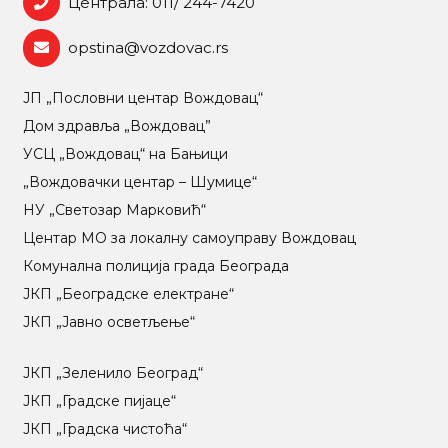
Централа: 011/ 244-7420
opstina@vozdovac.rs
ЈП „Пословни центар Вождовац“
Дом здравља „Вождовац”
УСЦ „Вождовац“ на Бањици
„Вождовачки центар – Шумице“
НУ „Светозар Марковић“
Центар МO за локалну самоуправу Вождовац
Комунална полиција града Београда
ЈКП „Београдске електране“
ЈКП „Јавно осветљење“
ЈКП „Зеленило Београд“
ЈКП „Градске пијаце“
ЈКП „Градска чистоћа“