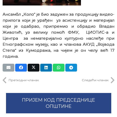
Ансамбл „Коло“ је био задужен за продукцију видео-
прилога који је урађен уз асистенцију и материјал
који је одабрао, припремио и обрадио Владан
Животић, уз велику помоћ ФМУ, ЦИОТИС-а и
Центра за нематеријално културно наслеђе при
Етнографском музеју, као и чланова АКУД „Војвода
Степа“ из Кумодража, на чијем је он челу већ 17
година.
Претходни чланак
Следећи чланак
ПРИЈЕМ КОД ПРЕДСЕДНИЦЕ
ОПШТИНЕ