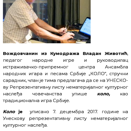
Вождовчанин
из Кумодража
Владан Животић
,
педагог народне игре и руководилац
истраживачко-припремног центра Ансамбла
народних игара и песама Србије „КОЛО“, стручни
сарадник, члан je тима предлагача да се на УНЕСКО-
ву
Репрезентативну листу нематеријалног културног
наслеђа човечанства упише
коло,
као
традиционална игра Србије.
Koло
je
уписанo 7. децембра 2017. године на
Унескову репрезентативну листу нематеријалног
културног наслеђа.