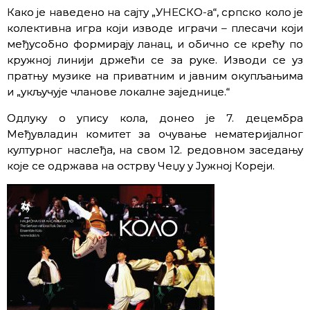
Како је наведено на сајту „УНЕСКО-а“, српско коло је
колективна игра који изводе играчи – плесачи који
међусобно формирају ланац, и обично се крећу по
кружној линији држећи се за руке. Изводи се уз
пратњу музике на приватним и јавним окупљањима
и „укључује чланове локалне заједнице.“
Одлуку о упису кола, донео је 7. децембра
Међувладин комитет за очување нематеријалног
културног наслеђа, на свом 12. редовном заседању
које се одржава на острву Чеџу у Јужној Кореји.