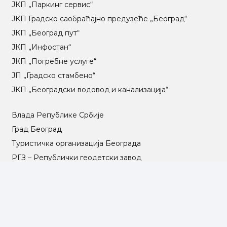
ЈКП „Паркинг сервис“
ЈКП Градско саобраћајно предузеће „Београд“
ЈКП „Београд пут“
ЈКП „Инфостан“
ЈКП „Погребне услуге“
ЈП „Градско стамбено“
ЈКП „Београдски водовод и канализација“
Влада Републике Србије
Град Београд
Туристичка организација Београда
РГЗ – Републички геодетски завод
АПР – Агенција за привредне регистре