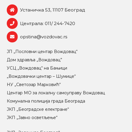
Устаничка 53, 11107 Београд
Централа: 011/ 244-7420
opstina@vozdovac.rs
ЈП „Пословни центар Вождовац“
Дом здравља „Вождовац”
УСЦ „Вождовац“ на Бањици
„Вождовачки центар – Шумице“
НУ „Светозар Марковић“
Центар МO за локалну самоуправу Вождовац
Комунална полиција града Београда
ЈКП „Београдске електране“
ЈКП „Јавно осветљење“