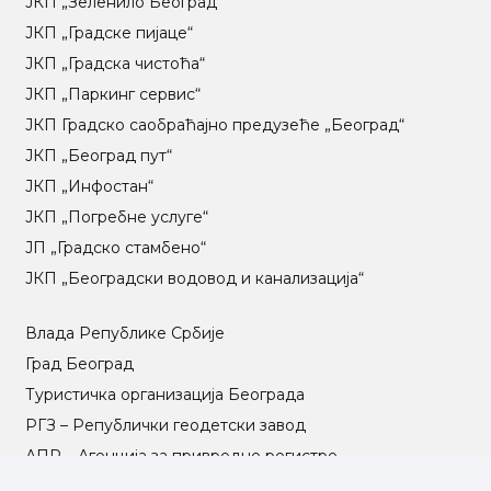
ЈКП „Зеленило Београд“
ЈКП „Градске пијаце“
ЈКП „Градска чистоћа“
ЈКП „Паркинг сервис“
ЈКП Градско саобраћајно предузеће „Београд“
ЈКП „Београд пут“
ЈКП „Инфостан“
ЈКП „Погребне услуге“
ЈП „Градско стамбено“
ЈКП „Београдски водовод и канализација“
Влада Републике Србије
Град Београд
Туристичка организација Београда
РГЗ – Републички геодетски завод
АПР – Агенција за привредне регистре