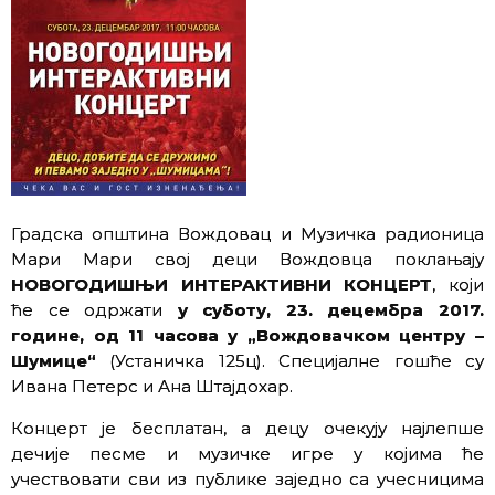
Градска општина Вождовац и Музичка радионица
Мари Мари свој деци Вождовца поклањају
НОВОГОДИШЊИ ИНТЕРАКТИВНИ КОНЦЕРТ
, који
ће се одржати
у суботу, 23. децембра 2017.
године, од 11 часова у „Вождовачком центру –
Шумице“
(Устаничка 125ц). Специјалне гошће су
Ивана Петерс и Ана Штајдохар.
Концерт је бесплатан, а децу очекују најлепше
дечије песме и музичке игре у којима ће
учествовати сви из публике заједно са учесницима