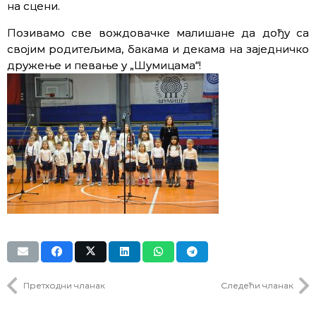
на сцени.
Позивамо све вождовачке малишане да дођу са
својим родитељима, бакама и декама на заједничко
дружење и певање у „Шумицама“!
Претходни чланак
Следећи чланак