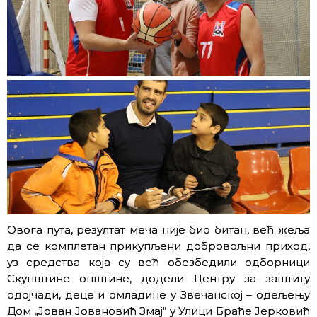
Овога пута, резултат меча није био битан, већ жеља
да се комплетан прикупљени добровољни приход,
уз средства која су већ обезбедили одборници
Скупштине општине, додели Центру за заштиту
одојчади, деце и омладине у Звечанској – одељењу
Дом „Јован Јовановић Змај“ у Улици Браће Јерковић