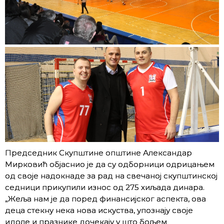
Председник Скупштине општине Александар
Мирковић објаснио је да су одборници одрицањем
од своје надокнаде за рад на свечаној скупштинској
седници прикупили износ од 275 хиљада динара.
„Жеља нам је да поред финансијског аспекта, ова
деца стекну нека нова искуства, упознају своје
идоле и празнике дочекају у што бољем