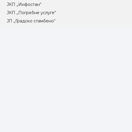
ЈКП „Инфостан“
ЈКП „Погребне услуге“
ЈП „Градско стамбено“
ЈКП „Београдски водовод и канализација“
Влада Републике Србије
Град Београд
Туристичка организација Београда
РГЗ – Републички геодетски завод
АПР – Агенција за привредне регистре