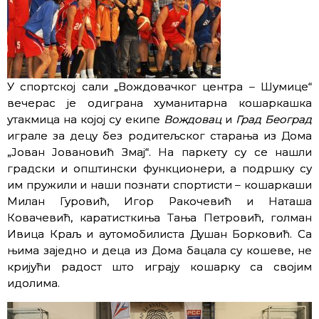
У спортској сали „Вождовачког центра – Шумице“
вечерас је одиграна хуманитарна кошаркашка
утакмица на којој су екипе
Вождовац
и
Град Београд
играле за децу без родитељског старања из Дома
„Јован Јовановић Змај“. На паркету су се нашли
градски и општински функционери, а подршку су
им пружили и наши познати спортисти – кошаркаши
Милан Гуровић, Игор Ракочевић и Наташа
Ковачевић, каратисткиња Тања Петровић, голман
Ивица Краљ и аутомобилиста Душан Борковић. Са
њима заједно и деца из Дома бацала су кошеве, не
кријући радост што играју кошарку са својим
идолима.