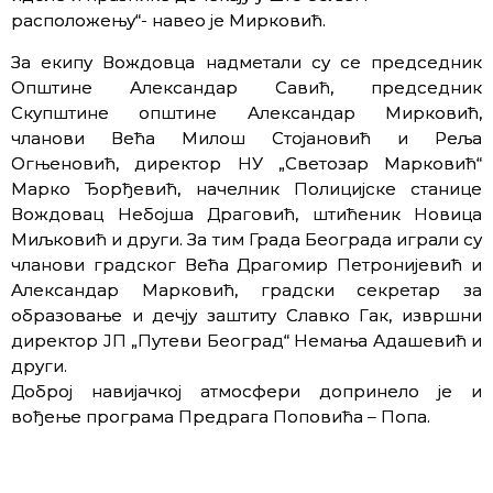
расположењу“- навео је Мирковић.
За екипу Вождовца надметали су се председник
Општине Александар Савић, председник
Скупштине општине Александар Мирковић,
чланови Већа Милош Стојановић и Реља
Огњеновић, директор НУ „Светозар Марковић“
Марко Ђорђевић, начелник Полицијске станице
Вождовац Небојша Драговић, штићеник Новица
Миљковић и други. За тим Града Београда играли су
чланови градског Већа Драгомир Петронијевић и
Александар Мaрковић, градски секретар за
образовање и дечју заштиту Славко Гак, извршни
директор ЈП „Путеви Београд“ Немања Адашевић и
други.
Доброј навијачкој атмосфери допринело је и
вођење програма Предрага Поповића – Попа.