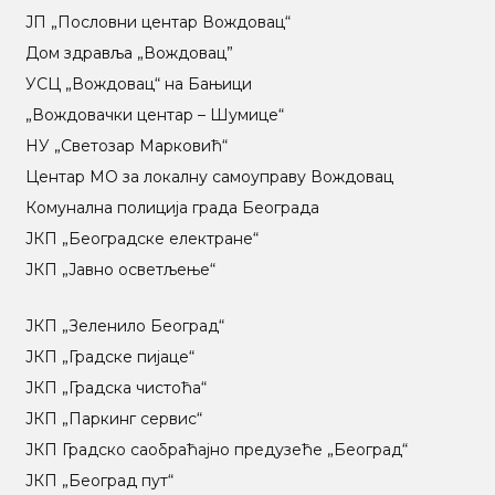
ЈП „Пословни центар Вождовац“
Дом здравља „Вождовац”
УСЦ „Вождовац“ на Бањици
„Вождовачки центар – Шумице“
НУ „Светозар Марковић“
Центар МO за локалну самоуправу Вождовац
Комунална полиција града Београда
ЈКП „Београдске електране“
ЈКП „Јавно осветљење“
ЈКП „Зеленило Београд“
ЈКП „Градске пијаце“
ЈКП „Градска чистоћа“
ЈКП „Паркинг сервис“
ЈКП Градско саобраћајно предузеће „Београд“
ЈКП „Београд пут“