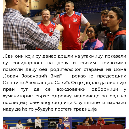
„Сви они који су данас дошли на утакмицу, показали
су солидарност на делу и својим прилозима
помогли децу без родитељског старања из Дома
„Јован Јовановић Змај“ – рекао је председник
Општине Александар Савић. Он је додао да ово није
први пут да се вождовачки одборници у
хуманитарне сврхе одрекну надокнаде за рад на
последњој свечаној седници Скупштине и изразио
наду да ће то убудуће постати традиција.