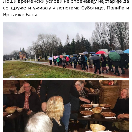
Лоши временски услови не спречавају најстарије да
се друже и уживају у лепотама Суботицe, Палићa и
Врњачкe Бањe.