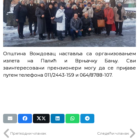
Општина Вождовац наставља са организовањем
излета на Палић и Врњачку Бању. Сви
заинтересовани прензионери могу да се пријаве
путем телефона 011/2443-159 и 064/8788-107.
Претходни чланак
Следећи чланак