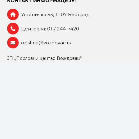
КОНТАКТ ИНФОРМАЦИЈЕ:
Устаничка 53, 11107 Београд
Централа: 011/ 244-7420
opstina@vozdovac.rs
ЈП „Пословни центар Вождовац“
Дом здравља „Вождовац”
УСЦ „Вождовац“ на Бањици
„Вождовачки центар – Шумице“
НУ „Светозар Марковић“
Центар МO за локалну самоуправу Вождовац
Комунална полиција града Београда
ЈКП „Београдске електране“
ЈКП „Јавно осветљење“