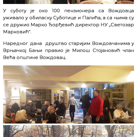
У суботу је око 100 пензионера са Вождовца
уживало у обиласку Суботице и Палића, а са њима су
се дружио Марко Ђорђевић директор НУ „Светозар
Марковић“.
Наредног дана друштво старијим Вождовчанима у
Врњачкој Бањи правио је Милош Стојановић члан
Већа општине Вождовац.