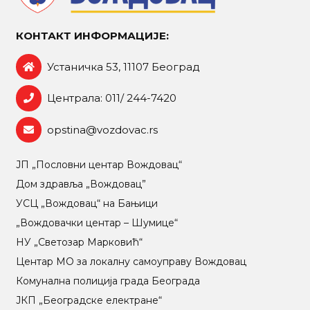
КОНТАКТ ИНФОРМАЦИЈЕ:
Устаничка 53, 11107 Београд
Централа: 011/ 244-7420
opstina@vozdovac.rs
ЈП „Пословни центар Вождовац“
Дом здравља „Вождовац”
УСЦ „Вождовац“ на Бањици
„Вождовачки центар – Шумице“
НУ „Светозар Марковић“
Центар МO за локалну самоуправу Вождовац
Комунална полиција града Београда
ЈКП „Београдске електране“