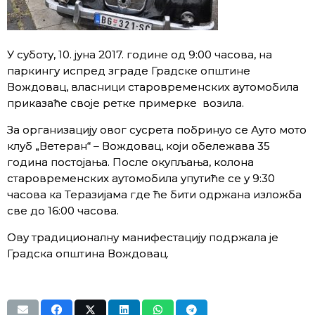
У суботу, 10. јуна 2017. године од 9:00 часова, на
паркингу испред зграде Градске општине
Вождовац, власници старовременских аутомобила
приказаће своје ретке примерке возила.
За организацију овог сусрета побринуо се Ауто мото
клуб „Ветеран“ – Вождовац, који обележава 35
година постојања. После окупљања, колона
старовременских аутомобила упутиће се у 9:30
часова ка Теразијама где ће бити одржана изложба
све до 16:00 часова.
Ову традиционалну манифестацију подржала је
Градска општина Вождовац.