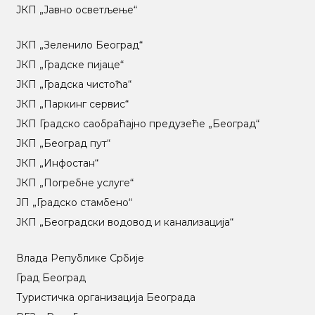
ЈКП „Јавно осветљење“
ЈКП „Зеленило Београд“
ЈКП „Градске пијаце“
ЈКП „Градска чистоћа“
ЈКП „Паркинг сервис“
ЈКП Градско саобраћајно предузеће „Београд“
ЈКП „Београд пут“
ЈКП „Инфостан“
ЈКП „Погребне услуге“
ЈП „Градско стамбено“
ЈКП „Београдски водовод и канализација“
Влада Републике Србије
Град Београд
Туристичка организација Београда