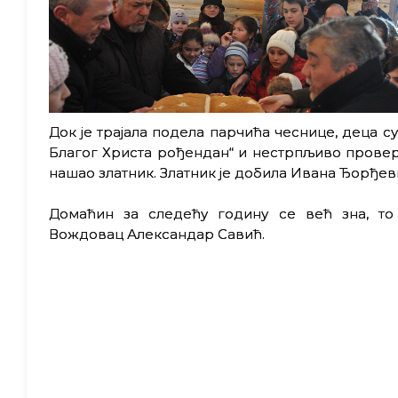
Док је трајала подела парчића чеснице, деца с
Благог Христа рођендан“ и нестрпљиво провер
нашао златник. Златник је добила Ивана Ђорђеви
Домаћин за следећу годину се већ зна, то
Вождовац Александар Савић.