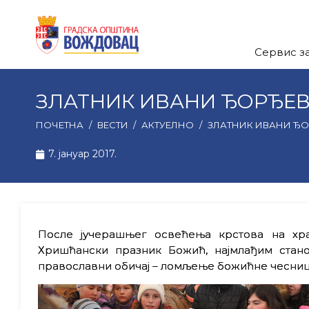
Сервис з
ЗЛАТНИК ИВАНИ ЂОРЂЕ
ПОЧЕТНА
/
ВЕСТИ
/
АКТУЕЛНО
/
ЗЛАТНИК ИВАНИ Ђ
7. јануар 2017.
После јучерашњег освећења крстова на хра
Хришћански празник Божић, најмлађим стан
православни обичај – ломљење божићне чеснице, 