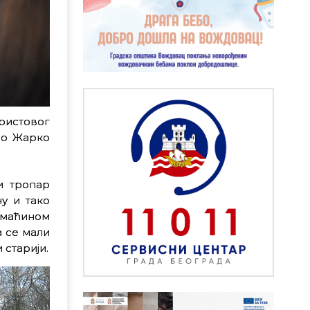
ристовог
ио Жарко
и тропар
у и тако
омаћином
а се мали
 старији.