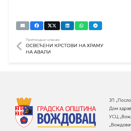
Претходни чланак
ОСВЕЋЕНИ КРСТОВИ НА ХРАМУ
НА АВАЛИ
ЈП „Посло
Дом здра
УСЦ „Вож
„Вождова