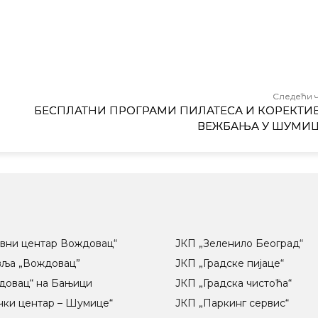
Следећи 
БЕСПЛАТНИ ПРОГРАМИ ПИЛАТЕСА И КОРЕКТИ
ВЕЖБАЊА У ШУМИ
вни центар Вождовац“
ЈКП „Зеленило Београд“
вља „Вождовац”
ЈКП „Градске пијаце“
довац“ на Бањици
ЈКП „Градска чистоћа“
чки центар – Шумице“
ЈКП „Паркинг сервис“