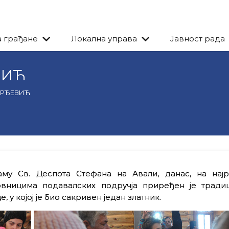
а грађане
Локална управа
Јавност рада
ВИЋ
ОРЂЕВИЋ
му Св. Деспота Стефана на Авали, данас, на најр
овницима подавалских подручја приређен је тради
у којој је био сакривен један златник.