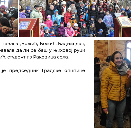
у певала „Божић, Божић, Бадњи дан,
авала да ли се баш у њиховој руци
ћ, студент из Раковица села.
 је председник Градске општине