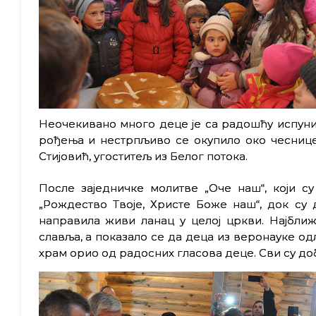
Неочекивано много деце је са радошћу испуни
рођења и нестрпљиво се окупило око чеснице
Стијовић, угоститељ из Белог потока.
После заједничке молитве „Оче наш“, који с
„Рождество Твоје, Христе Боже наш“, док су
направила живи ланац у целој цркви. Најбл
славља, а показало се да деца из веронауке одл
храм орио од радосних гласова деце. Сви су доби