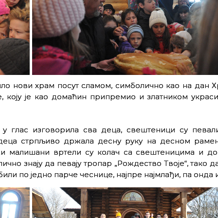
ло нови храм посут сламом, симболично као на дан Х
, коју је као домаћин припремио и златником украс
у у глас изговорила сва деца, свештеници су певал
 деца стрпљиво држала десну руку на десном рамен
ижи малишани вртели су колач са свештеницима и д
ично знају да певају тропар „Рождество Твоје“, тако д
ли по једно парче чеснице, најпре најмлађи, па онда и