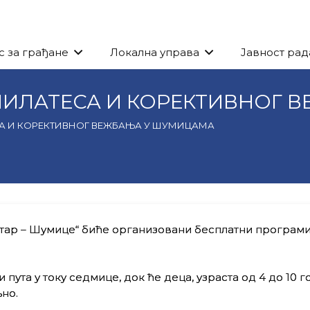
с за грађане
Локална управа
Јавност рад
ПИЛАТЕСА И КОРЕКТИВНОГ 
А И КОРЕКТИВНОГ ВЕЖБАЊА У ШУМИЦАМА
центар – Шумице“ биће организовани бесплатни програм
ута у току седмице, док ће деца, узраста од 4 до 10 г
љно.