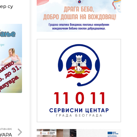
ер су
чланак
УАРА