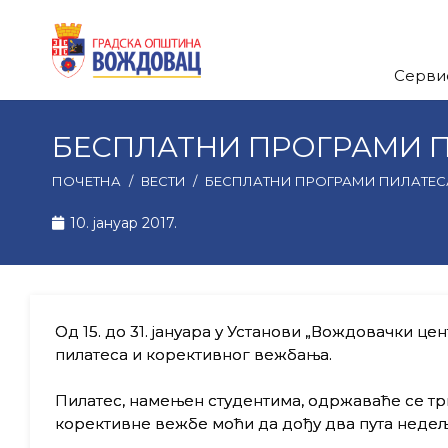
Серви
БЕСПЛАТНИ ПРОГРАМИ 
ПОЧЕТНА
/
ВЕСТИ
/
БЕСПЛАТНИ ПРОГРАМИ ПИЛАТЕС
10. јануар 2017.
Од 15. до 31. јануара у Установи „Вождовачки 
пилатеса и корективног вежбања.
Пилатес, намењен студентима, одржаваће се три п
корективне вежбе моћи да дођу два пута неде