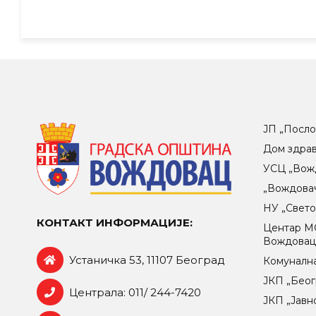
ЈП „Посло
Дом здра
УСЦ „Вож
„Вождова
НУ „Свет
КОНТАКТ ИНФОРМАЦИЈЕ:
Центар МO
Вождова
Устаничка 53, 11107 Београд
Комунална
ЈКП „Беог
Централа: 011/ 244-7420
ЈКП „Јавн