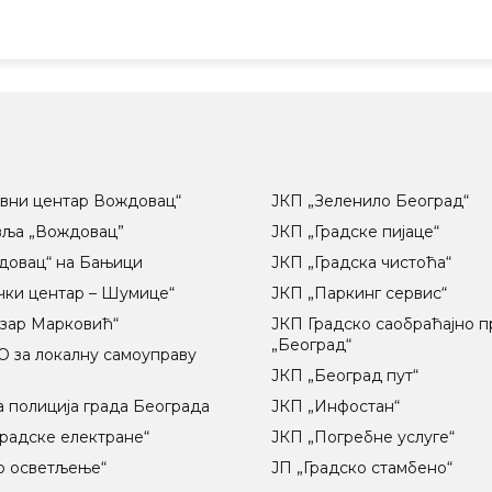
вни центар Вождовац“
ЈКП „Зеленило Београд“
вља „Вождовац”
ЈКП „Градске пијаце“
довац“ на Бањици
ЈКП „Градска чистоћа“
чки центар – Шумице“
ЈКП „Паркинг сервис“
озар Марковић“
ЈКП Градско саобраћајно 
„Београд“
 за локалну самоуправу
ц
ЈКП „Београд пут“
 полиција града Београда
ЈКП „Инфостан“
радске електране“
ЈКП „Погребне услуге“
о осветљење“
ЈП „Градско стамбено“